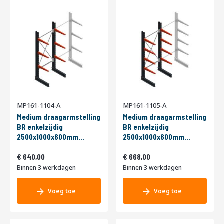
MP161-1104-A
MP161-1105-A
Medium draagarmstelling
Medium draagarmstelling
BR enkelzijdig
BR enkelzijdig
2500x1000x600mm
2500x1000x600mm
(hxbxd) 3 niveaus
(hxbxd) 4 niveaus
774,40
808,28
beginsectie 290/arm
640,00
beginsectie 290/arm
668,00
Binnen 3 werkdagen
Binnen 3 werkdagen
Voeg toe
Voeg toe