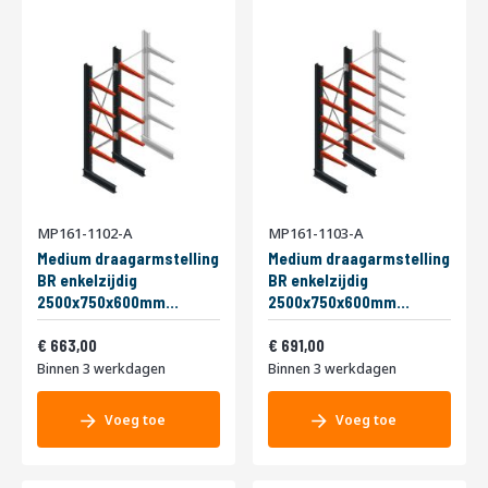
MP161-1102-A
MP161-1103-A
Medium draagarmstelling
Medium draagarmstelling
BR enkelzijdig
BR enkelzijdig
2500x750x600mm
2500x750x600mm
(hxbxd) 4 niveaus
(hxbxd) 5 niveaus
802,23
836,11
beginsectie 290/arm
663,00
beginsectie 290/arm
691,00
Binnen 3 werkdagen
Binnen 3 werkdagen
Voeg toe
Voeg toe