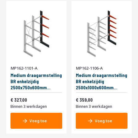
MP162-1101-A
MP162-1106-A
Medium draagarmstelling
Medium draagarmstelling
BR enkelzijdig
BR enkelzijdig
2500x750x600mm
2500x1000x600mm
(hxbxd) 3 niveaus
(hxbxd) 5 niveaus
395,67
434,39
aanbouwsectie 290/arm
327,00
aanbouwsectie 290/arm
359,00
Binnen 3 werkdagen
Binnen 3 werkdagen
Voeg toe
Voeg toe