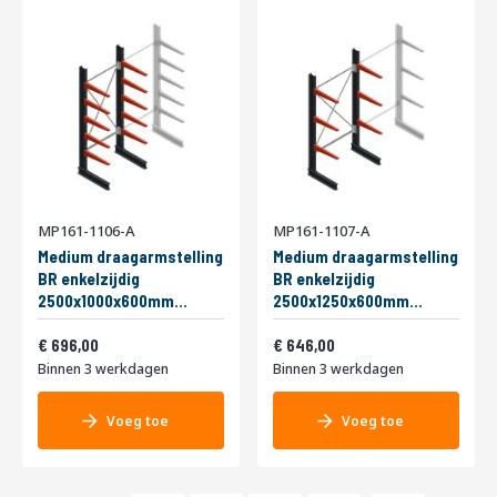
MP161-1106-A
MP161-1107-A
Medium draagarmstelling
Medium draagarmstelling
BR enkelzijdig
BR enkelzijdig
2500x1000x600mm
2500x1250x600mm
(hxbxd) 5 niveaus
(hxbxd) 3 niveaus
842,16
781,66
beginsectie 290/arm
696,00
beginsectie 290/arm
646,00
Binnen 3 werkdagen
Binnen 3 werkdagen
Voeg toe
Voeg toe