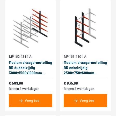
MP162-1314-A
MP161-1101-A
Medium draagarmstelling
Medium draagarmstelling
BR dubbelzijdig
BR enkelzijdig
3000x1500x1000mm
2500x750x600mm
(hxbxd) 4 niveaus
(hxbxd) 3 niveaus
712,69
768,35
aanbouwsectie 175/arm
589,00
beginsectie 290/arm
635,00
Binnen 3 werkdagen
Binnen 3 werkdagen
Voeg toe
Voeg toe