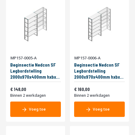
MP157-0005-A
MP157-0006-A
Beginsectie Nedcon SF
Beginsectie Nedcon SF
Legbordstelling
Legbordstelling
2000x970x400mm hxbxd
2000x970x400mm hxbxd
5 niveaus Metaal Verzinkt
6 niveaus Metaal Verzinkt
Vanaf
Vanaf
200kg Enkel
179,08
200kg Enkel
193,60
148,00
160,00
Binnen 2 werkdagen
Binnen 2 werkdagen
Voeg toe
Voeg toe