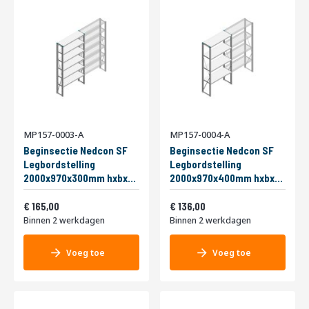
MP157-0003-A
MP157-0004-A
Beginsectie Nedcon SF
Beginsectie Nedcon SF
Legbordstelling
Legbordstelling
2000x970x300mm hxbxd
2000x970x400mm hxbxd
6 niveaus Metaal Verzinkt
4 niveaus Metaal Verzinkt
Vanaf
Vanaf
200kg Enkel
199,65
200kg Enkel
164,56
165,00
136,00
Binnen 2 werkdagen
Binnen 2 werkdagen
Voeg toe
Voeg toe