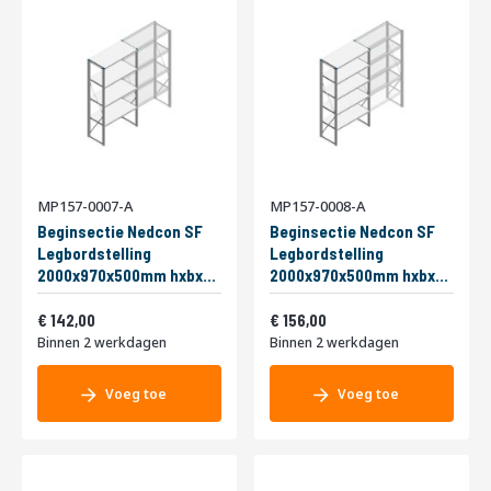
MP157-0007-A
MP157-0008-A
Beginsectie Nedcon SF
Beginsectie Nedcon SF
Legbordstelling
Legbordstelling
2000x970x500mm hxbxd
2000x970x500mm hxbxd
4 niveaus Metaal Verzinkt
5 niveaus Metaal Verzinkt
Vanaf
Vanaf
200kg Enkel
171,82
200kg Enkel
188,76
142,00
156,00
Binnen 2 werkdagen
Binnen 2 werkdagen
Voeg toe
Voeg toe