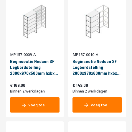
MP157-0009-A
MP157-0010-A
Beginsectie Nedcon SF
Beginsectie Nedcon SF
Legbordstelling
Legbordstelling
2000x970x500mm hxbxd
2000x970x600mm hxbxd
6 niveaus Metaal Verzinkt
4 niveaus Metaal Verzinkt
Vanaf
Vanaf
200kg Enkel
204,49
200kg Enkel
180,29
169,00
149,00
Binnen 2 werkdagen
Binnen 2 werkdagen
Voeg toe
Voeg toe