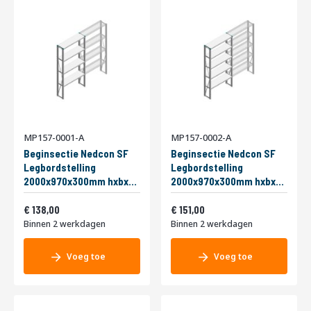
MP157-0001-A
MP157-0002-A
Beginsectie Nedcon SF
Beginsectie Nedcon SF
Legbordstelling
Legbordstelling
2000x970x300mm hxbxd
2000x970x300mm hxbxd
4 niveaus Metaal Verzinkt
5 niveaus Metaal Verzinkt
Vanaf
Vanaf
200kg Enkel
166,98
200kg Enkel
182,71
138,00
151,00
Binnen 2 werkdagen
Binnen 2 werkdagen
Voeg toe
Voeg toe