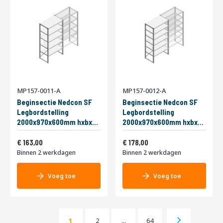
MP157-0011-A
MP157-0012-A
Beginsectie Nedcon SF
Beginsectie Nedcon SF
Legbordstelling
Legbordstelling
2000x970x600mm hxbxd
2000x970x600mm hxbxd
5 niveaus Metaal Verzinkt
6 niveaus Metaal Verzinkt
Vanaf
Vanaf
200kg Enkel
197,23
200kg Enkel
215,38
163,00
178,00
Binnen 2 werkdagen
Binnen 2 werkdagen
Voeg toe
Voeg toe
Pagina
Pagina
Pagina
Volgende
1
2
...
64