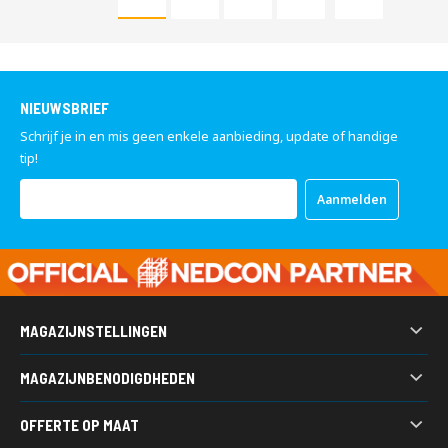
U lees momenteel pagina
Pagina
NIEUWSBRIEF
Schrijf je in en mis geen enkele aanbieding, update of handige
tip!
Abonneer
Aanmelden
u
op
onze
nieuwsbrief
MAGAZIJNSTELLINGEN
Palletstelling
MAGAZIJNBENODIGDHEDEN
Legbordstellingen
Kunststof bakken
Grootvakstellingen
OFFERTE OP MAAT
Werkbanken
Draagarmstellingen