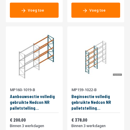
Voeg toe
Voeg toe
MP160-1019-B
MP159-1022-B
Aanbouwsectie volledig
Beginsectie volledig
gebruikte Nedcon NR
gebruikte Nedcon NR
palletstelling
palletstelling
4400x2810x1100mm hxbxd
6500x2810x1100mm hxbxd
Vanaf
Vanaf
3niveaus 2400kg/niv
242,00
4niveaus 2400kg/niv
457,38
200,00
378,00
Binnen 3 werkdagen
Binnen 3 werkdagen