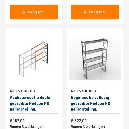
Voeg toe
Voeg toe
MP160-1021-B
MP159-1018-B
Aanbouwsectie deels
Beginsectie volledig
gebruikte Nedcon PR
gebruikte Nedcon PR
palletstelling
palletstelling
3000x2800x1100mm
5750x3600x1100mm
Vanaf
Vanaf
hxbxd 2niveaus
220,22
hxbxd 4niveaus
631,62
182,00
522,00
2000kg/niv
2650kg/niv
Binnen 3 werkdagen
Binnen 3 werkdagen