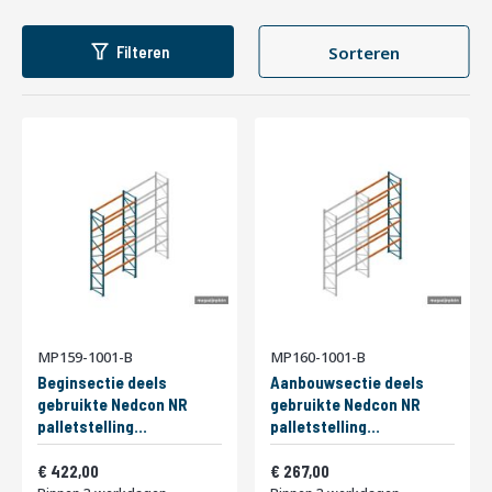
7
palletstellingen.
0
To
van
Lijst
Fot
1
-
12
producten
13
1
-
7
Filteren
Sorteren
als
tab
van
producten
12
13
o
f
k
l
i
k
h
i
e
r
MP159-1001-B
MP160-1001-B
Beginsectie deels
Aanbouwsectie deels
gebruikte Nedcon NR
gebruikte Nedcon NR
palletstelling
palletstelling
6500x2650x1100mm
6500x2650x1100mm
Vanaf
Vanaf
hxbxd 4niveaus
510,62
hxbxd 4niveaus
323,07
422,00
267,00