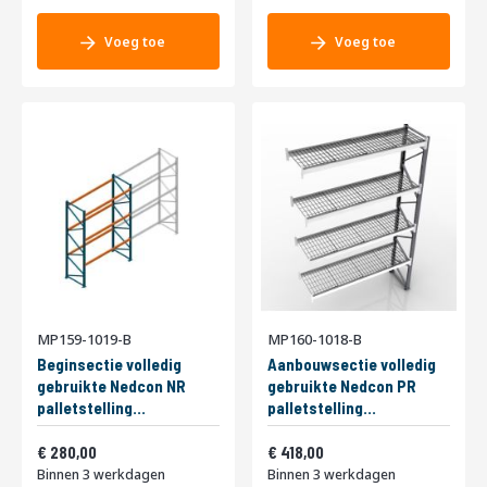
Voeg toe
Voeg toe
MP159-1019-B
MP160-1018-B
Beginsectie volledig
Aanbouwsectie volledig
gebruikte Nedcon NR
gebruikte Nedcon PR
palletstelling
palletstelling
4400x2810x1100mm hxbxd
5750x3600x1100mm
Vanaf
Vanaf
3niveaus 2400kg/niv
338,80
hxbxd 4niveaus
505,78
280,00
418,00
3150kg/niv
Binnen 3 werkdagen
Binnen 3 werkdagen