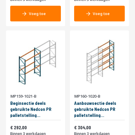
Voeg toe
Voeg toe
MP159-1021-B
MP160-1020-B
Beginsectie deels
Aanbouwsectie deels
gebruikte Nedcon PR
gebruikte Nedcon PR
palletstelling
palletstelling
3000x2800x1100mm
5000x2800x1100mm
Vanaf
Vanaf
hxbxd 2niveaus
353,32
hxbxd 4niveaus
367,84
292,00
304,00
2000kg/niv
2000kg/niv
Binnen 3 werkdagen
Binnen 3 werkdagen