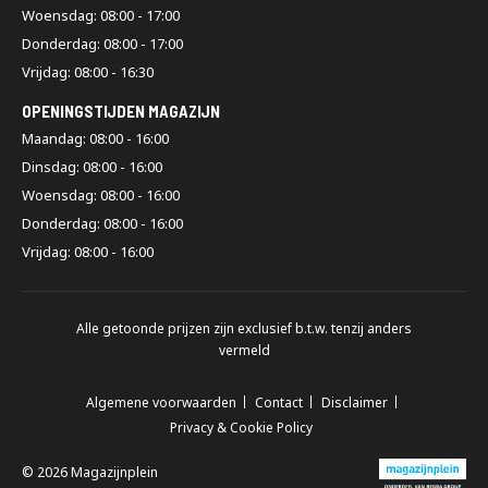
Ons team van magazijnspecialisten denkt graag met je mee!
Woensdag: 08:00 - 17:00
Donderdag: 08:00 - 17:00
Veelgestelde vragen
Vrijdag: 08:00 - 16:30
OPENINGSTIJDEN MAGAZIJN
Maandag: 08:00 - 16:00
Zijn gebruikte palletstellingen net zo veilig als
Dinsdag: 08:00 - 16:00
nieuwe?
Woensdag: 08:00 - 16:00
Donderdag: 08:00 - 16:00
Ja, bij Magazijnplein zorgen we ervoor dat een gebruikte stelling
van dezelfde kwaliteit is als een nieuwe
palletstelling
. Alle
Vrijdag: 08:00 - 16:00
gebruikte stellingen worden bij binnenkomst geïnspecteerd en
voldoen aan de actuele veiligheidsnormen. Je kunt er dus net zo
veilig mee werken als met nieuwe stellingen.
Alle getoonde prijzen zijn exclusief b.t.w. tenzij anders
vermeld
Zijn gebruikte palletstellingen direct
leverbaar?
Algemene voorwaarden
Contact
Disclaimer
Privacy & Cookie Policy
In principe wel. Omdat we een ruime voorraad gebruikte
palletstellingen hebben, kunnen we vaak binnen enkele
© 2026 Magazijnplein