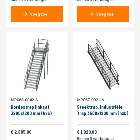
Voeg toe
Voeg toe
MP068-0042-A
MP067-0021-A
Bordestrap linksaf
Steektrap, Industriële
3200x1200 mm (hxb)
Trap 3500x1200 mm (hxb)
3.394,05
2.323,20
2.805,00
1.920,00
Binnen 5 werkdagen