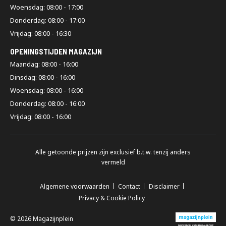
Trappen voor entresolvloeren kopen bij
Woensdag: 08:00 - 17:00
Donderdag: 08:00 - 17:00
Magazijnplein
Vrijdag: 08:00 - 16:30
Een veilige trap naar je entresolvloer is geen overbodige luxe, het
OPENINGSTIJDEN MAGAZIJN
is de schakel tussen beneden en boven. Bij Magazijnplein hebben
Maandag: 08:00 - 16:00
we producten op voorraad zodat deze direct leverbaar zijn. Je hebt
dus geen last van lange levertijden. Wij leveren veilige producten
Dinsdag: 08:00 - 16:00
die gelijk klaar zijn voor gebruik. Natuurlijk zijn onze trappen voor
Woensdag: 08:00 - 16:00
entresolvloeren duurzaam en klaar voor intensief
Donderdag: 08:00 - 16:00
magazijngebruik.
Vrijdag: 08:00 - 16:00
Voor nieuwe steektrappen en bordestrappen bekijk je direct ons
aanbod. Ben je op zoek naar meer informatie? Neem gerust contact
met ons op of vraag een vrijblijvende offerte aan. Zo weet je
Alle getoonde prijzen zijn exclusief b.t.w. tenzij anders
vandaag nog waar je aan toe bent. Onze trappen voor
vermeld
entresolvloeren zorgen niet alleen voor een passende oplossing
op dit moment, maar doordat onze oplossingen modulair zijn,
groeien ze mee met jouw bedrijf.
Algemene voorwaarden
Contact
Disclaimer
Privacy & Cookie Policy
Veelgestelde vragen over trappen voor
© 2026 Magazijnplein