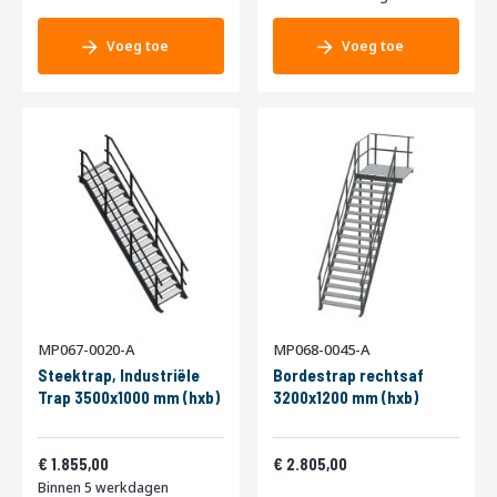
Voeg toe
Voeg toe
MP067-0020-A
MP068-0045-A
Steektrap, Industriële
Bordestrap rechtsaf
Trap 3500x1000 mm (hxb)
3200x1200 mm (hxb)
2.244,55
3.394,05
1.855,00
2.805,00
Binnen 5 werkdagen