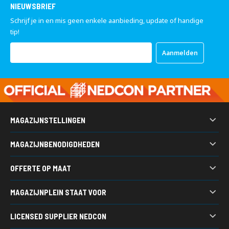
NIEUWSBRIEF
Schrijf je in en mis geen enkele aanbieding, update of handige
tip!
Abonneer
Aanmelden
u
op
onze
nieuwsbrief
MAGAZIJNSTELLINGEN
Palletstelling
MAGAZIJNBENODIGDHEDEN
Legbordstellingen
Kunststof bakken
Grootvakstellingen
OFFERTE OP MAAT
Werkbanken
Draagarmstellingen
Heeft u een vraag, wilt u een prijsopgaaf ontvangen of wilt u
Gitterboxen
Bandenstellingen
MAGAZIJNPLEIN STAAT VOOR
ideeën uitwisselen over een magazijn project?
Stapelracks
Verticale stellingen
Magazijninrichting van A tot Z
Acculaadstations
LICENSED SUPPLIER NEDCON
Vraag een offerte aan
7.500 m2 voorraad
Kasten