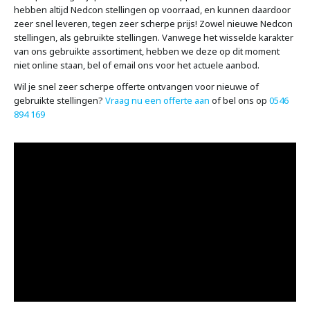
7
hebben altijd Nedcon stellingen op voorraad, en kunnen daardoor
0
zeer snel leveren, tegen zeer scherpe prijs! Zowel nieuwe Nedcon
7
stellingen, als gebruikte stellingen. Vanwege het wisselde karakter
o
van ons gebruikte assortiment, hebben we deze op dit moment
f
niet online staan, bel of email ons voor het actuele aanbod.
k
l
Wil je snel zeer scherpe offerte ontvangen voor nieuwe of
i
gebruikte stellingen?
Vraag nu een offerte aan
of bel ons op
0546
k
894 169
h
i
e
r