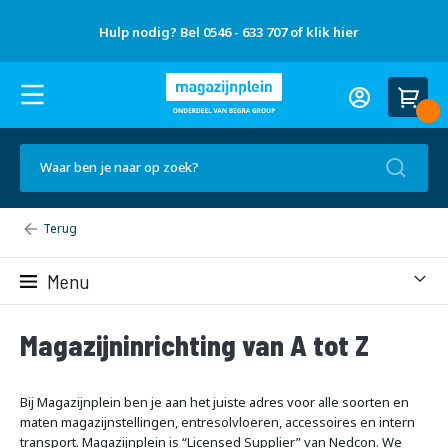
Gratis
Over
advies
Nieuws
Hulp nodig? Bel 0546 - 633 707 of klik hier
Referenties
Contact
ons
op
en tips
locatie
H
Account
u
Wink
l
Ca
p
n
Zoek
o
d
i
g
Over
Home
ons
?
B
Menu
e
l
0
5
Magazijninrichting van A tot Z
4
6
-
Bij Magazijnplein ben je aan het juiste adres voor alle soorten en
6
maten magazijnstellingen, entresolvloeren, accessoires en intern
3
3
transport. Magazijnplein is “Licensed Supplier” van Nedcon. We