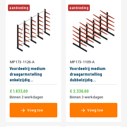
aanbieding
aanbieding
MP173-1126-A
MP173-1109-A
Voordeelrij medium
Voordeelrij medium
draagarmstelling
draagarmstelling
enkelzijdig
dubbelzijdig
3000x5000x600mm
2500x4000x800mm
2.217,93
2.826,56
Speciale
Speciale
(hxbxd) 5 niveaus
1.833,00
(hxbxd) 4 niveaus
2.336,00
prijs
prijs
290/arm
220/arm
Binnen 3 werkdagen
Binnen 3 werkdagen
Voeg toe
Voeg toe