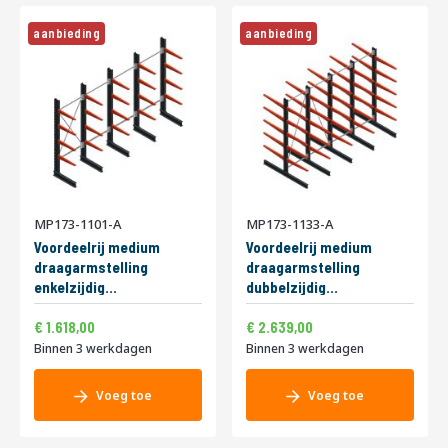
7
0
aanbieding
aanbieding
7
o
f
k
l
i
k
h
i
e
MP173-1101-A
MP173-1133-A
r
Voordeelrij medium
Voordeelrij medium
draagarmstelling
draagarmstelling
enkelzijdig
dubbelzijdig
2500x4000x600mm
3000x4000x800mm
1.957,78
3.193,19
Speciale
Speciale
(hxbxd) 4 niveaus
1.618,00
(hxbxd) 5 niveaus
2.639,00
prijs
prijs
290/arm
220/arm
Binnen 3 werkdagen
Binnen 3 werkdagen
Voeg toe
Voeg toe