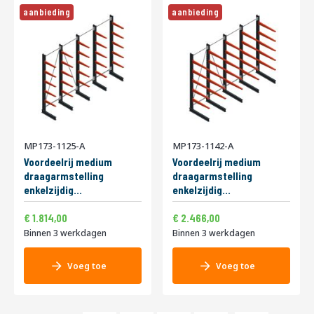
aanbieding
aanbieding
MP173-1125-A
MP173-1142-A
Voordeelrij medium
Voordeelrij medium
draagarmstelling
draagarmstelling
enkelzijdig
enkelzijdig
3000x4000x600mm
3000x5000x1000mm
2.194,94
2.983,86
Speciale
Speciale
(hxbxd) 5 niveaus
1.814,00
(hxbxd) 5 niveaus
2.466,00
prijs
prijs
290/arm
275/arm
Binnen 3 werkdagen
Binnen 3 werkdagen
Voeg toe
Voeg toe