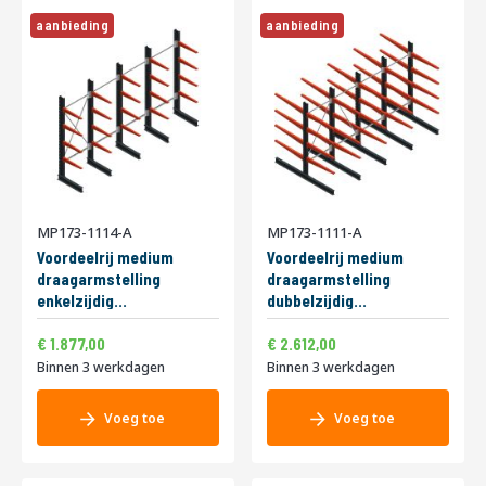
aanbieding
aanbieding
MP173-1114-A
MP173-1111-A
Voordeelrij medium
Voordeelrij medium
draagarmstelling
draagarmstelling
enkelzijdig
dubbelzijdig
2500x5000x600mm
2500x4000x1000mm
2.271,17
3.160,52
Speciale
Speciale
(hxbxd) 4 niveaus
1.877,00
(hxbxd) 4 niveaus
2.612,00
prijs
prijs
425/arm
175/arm
Binnen 3 werkdagen
Binnen 3 werkdagen
Voeg toe
Voeg toe