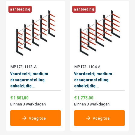
aanbieding
aanbieding
MP173-1113-A
MP173-1104-A
Voordeelrij medium
Voordeelrij medium
draagarmstelling
draagarmstelling
enkelzijdig
enkelzijdig
2500x4000x600mm
2500x5000x800mm
2.251,81
2.145,33
Speciale
Speciale
(hxbxd) 4 niveaus
1.861,00
(hxbxd) 4 niveaus
1.773,00
prijs
prijs
425/arm
220/arm
Binnen 3 werkdagen
Binnen 3 werkdagen
Voeg toe
Voeg toe