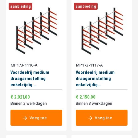
aanbieding
aanbieding
MP173-1116-A
MP173-1117-A
Voordeelrij medium
Voordeelrij medium
draagarmstelling
draagarmstelling
enkelzijdig
enkelzijdig
2500x5000x800mm
2500x4000x1000mm
2.445,41
2.601,50
Speciale
Speciale
(hxbxd) 4 niveaus
2.021,00
(hxbxd) 4 niveaus
2.150,00
prijs
prijs
340/arm
275/arm
Binnen 3 werkdagen
Binnen 3 werkdagen
Voeg toe
Voeg toe