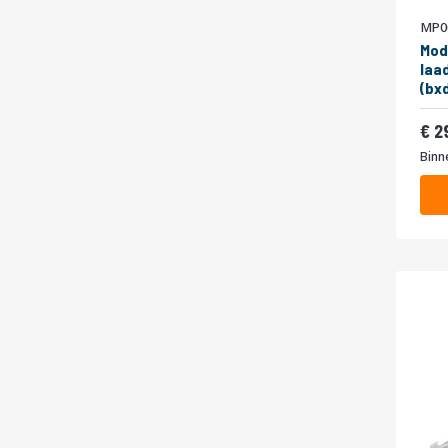
MP0
Mod
laa
(bx
2
Binn