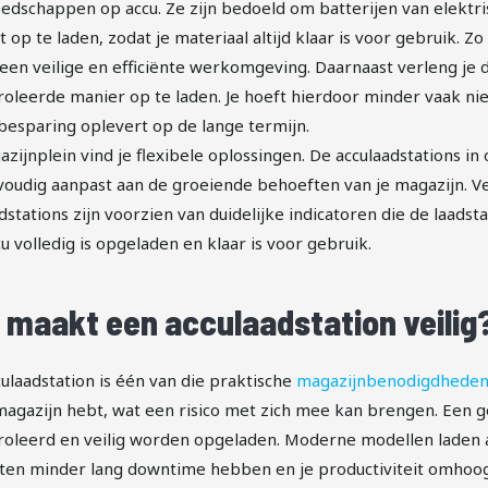
edschappen op accu. Ze zijn bedoeld om batterijen van elektri
nt op te laden, zodat je materiaal altijd klaar is voor gebruik. 
 een veilige en efficiënte werkomgeving. Daarnaast verleng je
oleerde manier op te laden. Je hoeft hierdoor minder vaak nie
besparing oplevert op de lange termijn.
azijnplein vind je flexibele oplossingen. De acculaadstations in
oudig aanpast aan de groeiende behoeften van je magazijn. Ve
dstations zijn voorzien van duidelijke indicatoren die de laads
u volledig is opgeladen en klaar is voor gebruik.
 maakt een acculaadstation veilig
ulaadstation is één van die praktische
magazijnbenodigdhede
magazijn hebt, wat een risico met zich mee kan brengen. Een goe
oleerd en veilig worden opgeladen. Moderne modellen laden acc
ten minder lang downtime hebben en je productiviteit omhoog