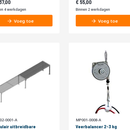
528,77
66,55
37,00
55,00
en 4 werkdagen
Binnen 2 werkdagen
Voeg toe
Voeg toe
02-0001-A
MP001-0008-A
ulair uitbreidbare
Veerbalancer 2-3 kg