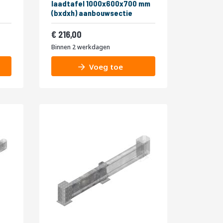
laadtafel 1000x600x700 mm
(bxdxh) aanbouwsectie
261,36
216,00
Binnen 2 werkdagen
Voeg toe