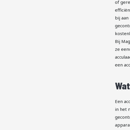
of gere
efficië
bij aan
gecontr
kosten
Bij Mag
ze eenv
acculaa
een acc
Wat
Een acc
in het 
gecontr
appara