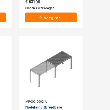
1.005,51
831,00
Binnen 4 werkdagen
Voeg toe
MP002-0002-A
Modulair uitbreidbare