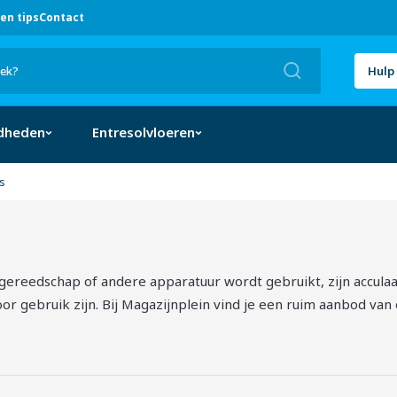
en tips
Contact
Zoek
Hulp 
dheden
Entresolvloeren
s
SORTEREN
gereedschap of andere apparatuur wordt gebruikt, zijn acculaa
voor gebruik zijn. Bij Magazijnplein vind je een ruim aanbod van