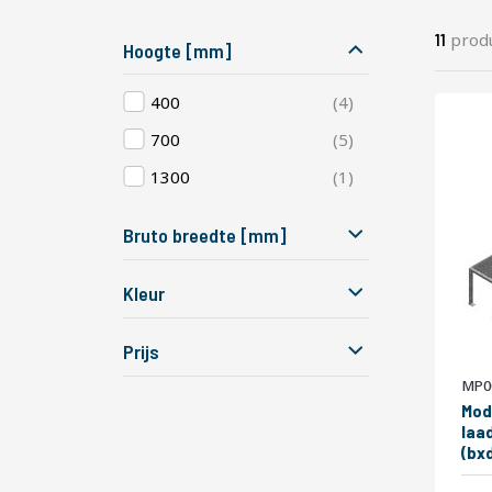
prod
11
Hoogte [mm]
producten
400
4
producten
700
5
product
1300
1
Bruto breedte [mm]
Kleur
Prijs
MP0
Mod
laa
(bx