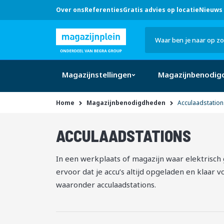
Over ons
Referenties
Gratis advies op locatie
Nieuws 
Hulp
nodig?
Bel
0546 -
633 707
Zoek
of klik
hier
Magazijnstellingen
Magazijnbenodig
Home
Magazijnbenodigdheden
Acculaadstation
producten
ACCULAADSTATIONS
11
In een werkplaats of magazijn waar elektrisch 
ervoor dat je accu’s altijd opgeladen en klaar 
waaronder acculaadstations.