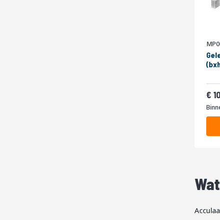
MP0
Gel
(bx
1
Binn
Wat
Acculaa