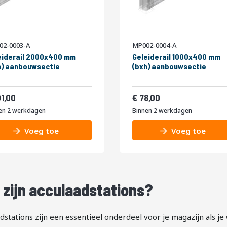
02-0003-A
MP002-0004-A
eiderail 2000x400 mm
Geleiderail 1000x400 mm
h) aanbouwsectie
(bxh) aanbouwsectie
122,21
94,38
01,00
78,00
en 2 werkdagen
Binnen 2 werkdagen
Voeg toe
Voeg toe
 zijn acculaadstations?
dstations zijn een essentieel onderdeel voor je magazijn als j