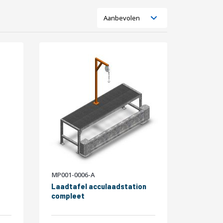
Tonen
Lijst
Foto-
als
tabel
MP001-0006-A
Laadtafel acculaadstation
compleet