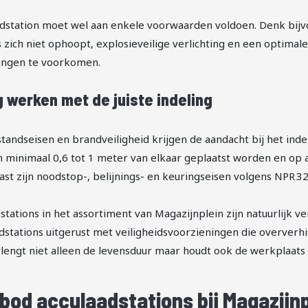
adstation moet wel aan enkele voorwaarden voldoen. Denk bijv
 zich niet ophoopt, explosieveilige verlichting en een optimale 
dingen te voorkomen.
g werken met de juiste indeling
tandseisen en brandveiligheid krijgen de aandacht bij het indel
 minimaal 0,6 tot 1 meter van elkaar geplaatst worden en op 
st zijn noodstop-, belijnings- en keuringseisen volgens NPR 32
stations in het assortiment van Magazijnplein zijn natuurlijk v
dstations uitgerust met veiligheidsvoorzieningen die oververhi
lengt niet alleen de levensduur maar houdt ook de werkplaats 
bod acculaadstations bij Magazijnp