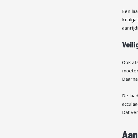
Een la
knalgas
aanrij
Veili
Ook afs
moeten
Daarnaa
De laad
acculaa
Dat ver
Aan