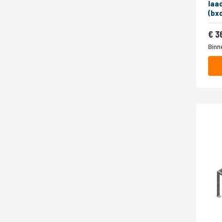
laa
(bx
3
Binn