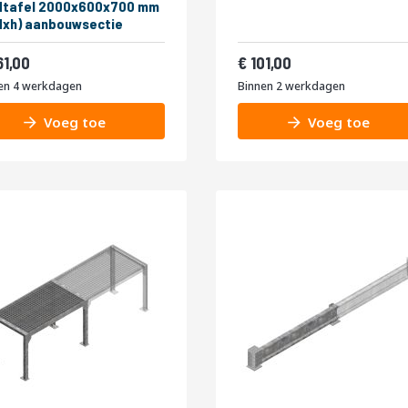
dtafel 2000x600x700 mm
dxh) aanbouwsectie
436,81
122,21
61,00
101,00
en 4 werkdagen
Binnen 2 werkdagen
Voeg toe
Voeg toe