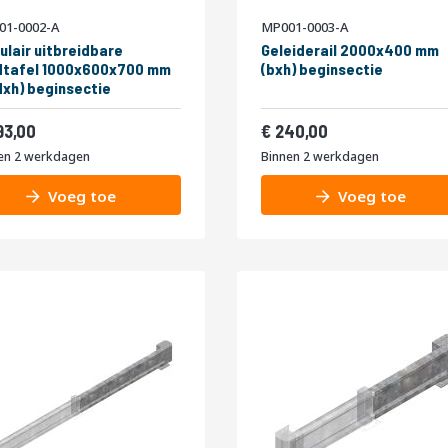
01-0002-A
MP001-0003-A
ulair uitbreidbare
Geleiderail 2000x400 mm
dtafel 1000x600x700 mm
(bxh) beginsectie
dxh) beginsectie
354,53
290,40
93,00
240,00
en 2 werkdagen
Binnen 2 werkdagen
Voeg toe
Voeg toe