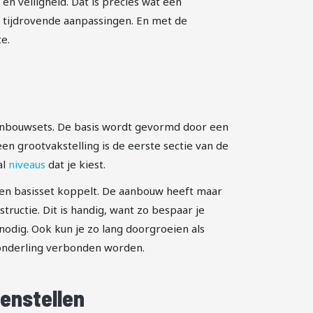
n veiligheid. Dat is precies wat een
f tijdrovende aanpassingen. En met de
e.
 aanbouwsets. De basis wordt gevormd door een
n grootvakstelling is de eerste sectie van de
al
niveaus
dat je kiest.
 een basisset koppelt. De aanbouw heeft maar
tructie. Dit is handig, want zo bespaar je
 nodig. Ook kun je zo lang doorgroeien als
s onderling verbonden worden.
menstellen