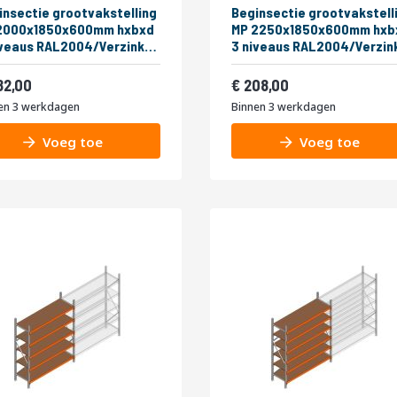
insectie grootvakstelling
Beginsectie grootvakstell
2000x1850x600mm hxbxd
MP 2250x1850x600mm hxb
RAL2004/Verzinkt
3 niveaus RAL2004/Verzinkt
kg
400kg
af
Vanaf
341,22
251,68
82,00
208,00
en 3 werkdagen
Binnen 3 werkdagen
Voeg toe
Voeg toe