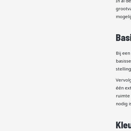
In al d
grootva
mogelij
Bas
Bij een
basisse
stelli
Vervolg
één ext
ruimte 
nodig i
Kle