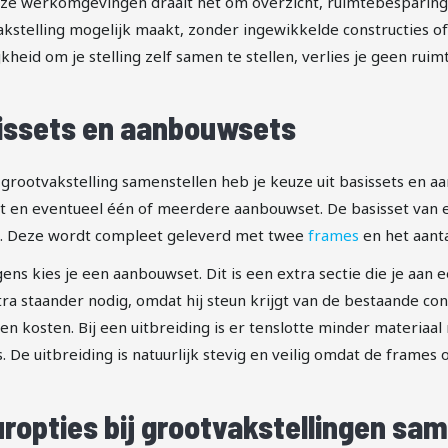
eze werkomgevingen draait het om overzicht, ruimtebesparing e
kstelling mogelijk maakt, zonder ingewikkelde constructies o
kheid om je stelling zelf samen te stellen, verlies je geen ruimt
issets en aanbouwsets
 grootvakstelling samenstellen heb je keuze uit basissets en
t en eventueel één of meerdere aanbouwset. De basisset van ee
ng. Deze wordt compleet geleverd met twee
frames
en het aant
ens kies je een aanbouwset. Dit is een extra sectie die je aan
ra staander nodig, omdat hij steun krijgt van de bestaande cons
en kosten. Bij een uitbreiding is er tenslotte minder materiaal
s. De uitbreiding is natuurlijk stevig en veilig omdat de frame
uropties bij grootvakstellingen sa