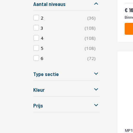
400
Aantal niveaus
Van
1
producten
2
36
Binn
producten
3
108
producten
4
108
producten
5
108
producten
6
72
Type sectie
Kleur
Prijs
MP1