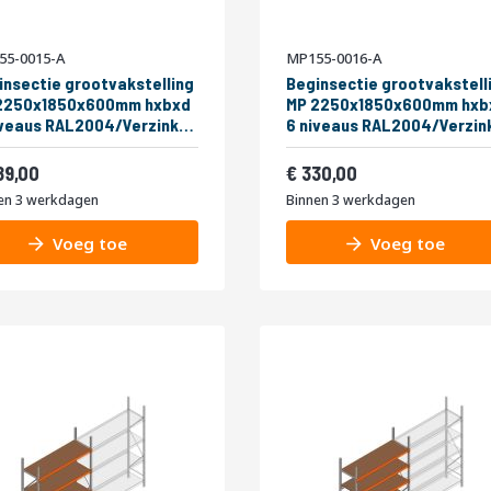
55-0015-A
MP155-0016-A
insectie grootvakstelling
Beginsectie grootvakstell
2250x1850x600mm hxbxd
MP 2250x1850x600mm hxb
RAL2004/Verzinkt
6 niveaus RAL2004/Verzinkt
kg
400kg
af
Vanaf
349,69
399,30
89,00
330,00
en 3 werkdagen
Binnen 3 werkdagen
Voeg toe
Voeg toe