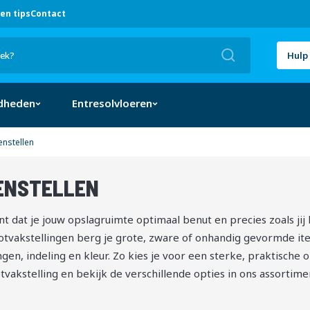
en tips
Contact
Zoek
Hulp 
dheden
Entresolvloeren
enstellen
ENSTELLEN
SORTEREN
 dat je jouw opslagruimte optimaal benut en precies zoals jij he
tvakstellingen berg je grote, zware of onhandig gevormde item
en, indeling en kleur. Zo kies je voor een sterke, praktische o
vakstelling en bekijk de verschillende opties in ons assortime