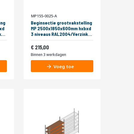
MP155-0025-A
ing
Beginsectie grootvakstelling
xd
MP 2500x1850x600mm hxbxd
3 niveaus RAL2004/Verzinkt
400kg
Vanaf
260,15
215,00
Binnen 3 werkdagen
Voeg toe