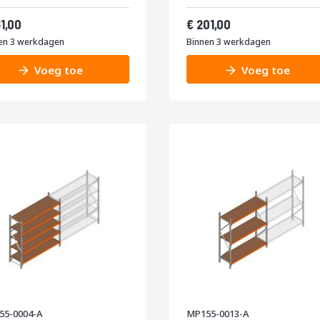
kg
400kg
af
Vanaf
194,81
243,21
61,00
201,00
en 3 werkdagen
Binnen 3 werkdagen
Voeg toe
Voeg toe
55-0004-A
MP155-0013-A