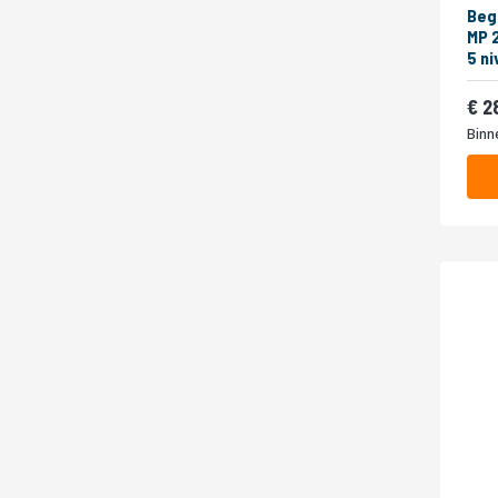
Beg
MP 
5 niveaus 
400
Van
2
Binn