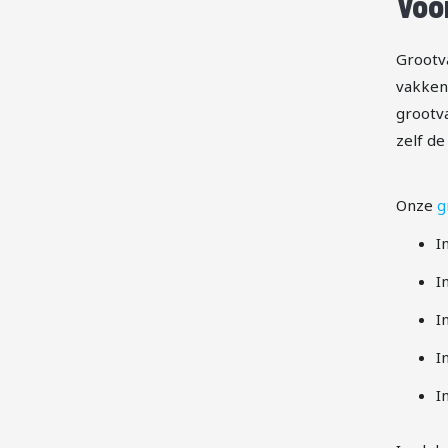
Voo
Grootv
vakken
grootva
zelf de
Onze
g
I
I
I
I
I