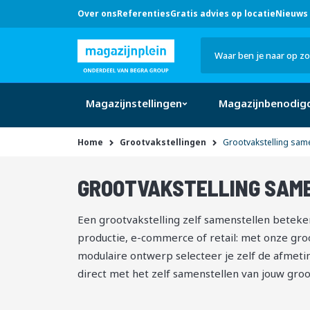
Over ons
Referenties
Gratis advies op locatie
Nieuws 
Hulp
nodig?
Bel
0546 -
633 707
Zoek
of klik
hier
Magazijnstellingen
Magazijnbenodig
Home
Grootvakstellingen
Grootvakstelling sam
GROOTVAKSTELLING SAM
1
-
van
producten
12
432
Een grootvakstelling zelf samenstellen betekent
productie, e-commerce of retail: met onze groo
modulaire ontwerp selecteer je zelf de afmeting
direct met het zelf samenstellen van jouw groot