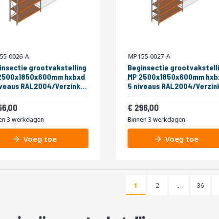
55-0026-A
MP155-0027-A
insectie grootvakstelling
Beginsectie grootvakstell
2500x1850x600mm hxbxd
MP 2500x1850x600mm hxb
RAL2004/Verzinkt
5 niveaus RAL2004/Verzinkt
kg
400kg
af
Vanaf
309,76
358,16
56,00
296,00
en 3 werkdagen
Binnen 3 werkdagen
Voeg toe
Voeg toe
Pagina
Pagin
1
2
...
36
U lees momenteel pagin
Pagina