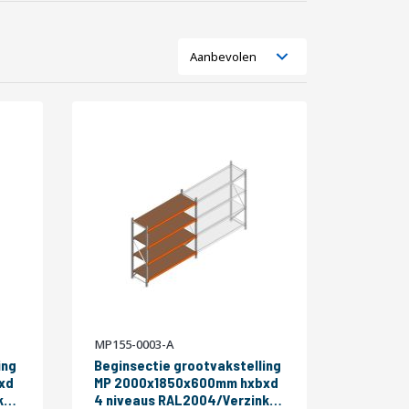
Tonen
Lijst
Foto-
als
tabel
MP155-0003-A
ing
Beginsectie grootvakstelling
xd
MP 2000x1850x600mm hxbxd
4 niveaus RAL2004/Verzinkt