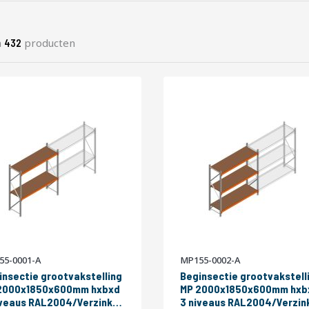
n
producten
432
55-0001-A
MP155-0002-A
insectie grootvakstelling
Beginsectie grootvakstell
2000x1850x600mm hxbxd
MP 2000x1850x600mm hxb
RAL2004/Verzinkt
3 niveaus RAL2004/Verzinkt