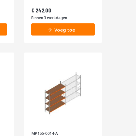
400kg
Vanaf
292,82
242,00
Binnen 3 werkdagen
Voeg toe
MP155-0014-A