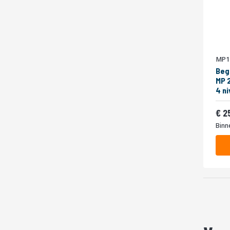
MP1
Beg
MP 
4 niveaus 
400
Van
2
Binn