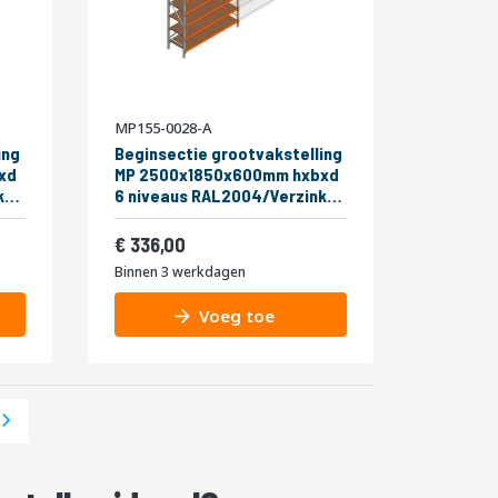
MP155-0028-A
ing
Beginsectie grootvakstelling
xd
MP 2500x1850x600mm hxbxd
6 niveaus RAL2004/Verzinkt
400kg
Vanaf
406,56
336,00
Binnen 3 werkdagen
Voeg toe
a
Pagina
Volgende
a