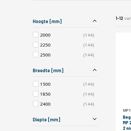
va
1
-
12
Hoogte [mm]
producten
2000
144
producten
2250
144
producten
2500
144
Breedte [mm]
producten
1500
144
producten
1850
144
producten
2400
144
MP1
Beg
Diepte [mm]
MP 
2 niveaus 