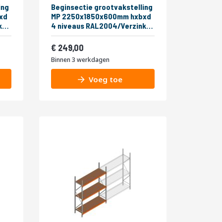
ing
Beginsectie grootvakstelling
xd
MP 2250x1850x600mm hxbxd
4 niveaus RAL2004/Verzinkt
400kg
Vanaf
301,29
249,00
Binnen 3 werkdagen
Voeg toe