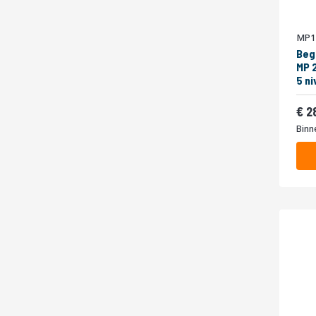
MP1
Beg
MP 
5 niveaus 
400
Van
2
Binn