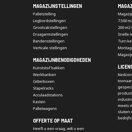
MAGAZIJNSTELLINGEN
MAGAZ
Palletstelling
Magazijn
Legbordstellingen
7.500 m
Grootvakstellingen
200 m2
Draagarmstellingen
Snelle 
Bandenstellingen
Turn ke
Verticale stellingen
Montag
Magazij
MAGAZIJNBENODIGDHEDEN
LICEN
Kunststof bakken
Werkbanken
Nedcon 
toonaa
Gitterboxen
gespeci
Stapelracks
producti
Acculaadstations
industr
Kasten
meets i
Palletwagens
sluiten 
bedrijfs
OFFERTE OP MAAT
Heeft u een vraag, wilt u een