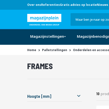
Over ons
Referenties
Gratis advies op locatie
Nieuws 
Hulp
nodig?
Bel
0546 -
633 707
Zoek
of klik
hier
Magazijnstellingen
Magazijnbenodig
Home
Palletstellingen
Onderdelen en accesso
producten
FRAMES
10
prod
10
Hoogte [mm]