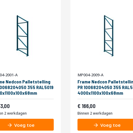
04-2001-A
MP004-2009-A
me Nedcon Palletstelling
Frame Nedcon Palletstelli
10068204050 355 RAL5019
PR 10068204050 355 RAL5
0x1100x100x68mm
4000x1100x100x68mm
af
Vanaf
160,93
200,86
33,00
166,00
en 2 werkdagen
Binnen 2 werkdagen
Voeg toe
Voeg toe