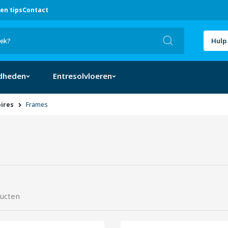
en tips
Contact
Zoek
Hulp 
dheden
Entresolvloeren
ires
Frames
SORTEREN
ucten