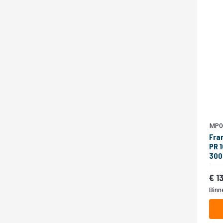
MP0
Fra
PR 
300
Van
1
Binn