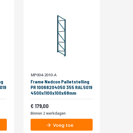
MP004-2010-A
ng
Frame Nedcon Palletstelling
019
PR 10068204050 355 RAL5019
4500x1100x100x68mm
Vanaf
216,59
179,00
Binnen 2 werkdagen
Voeg toe