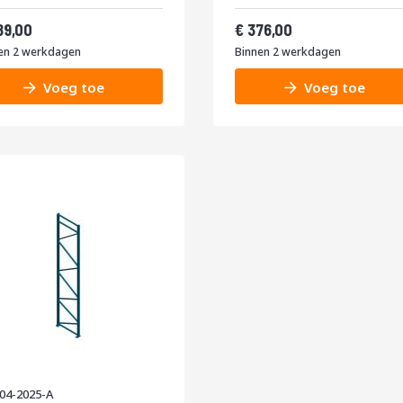
af
Vanaf
349,69
454,96
89,00
376,00
en 2 werkdagen
Binnen 2 werkdagen
Voeg toe
Voeg toe
04-2025-A