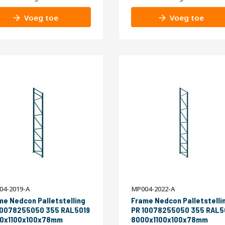
Voeg toe
Voeg toe
04-2019-A
MP004-2022-A
me Nedcon Palletstelling
Frame Nedcon Palletstelli
10078255050 355 RAL5019
PR 10078255050 355 RAL5
0x1100x100x78mm
8000x1100x100x78mm