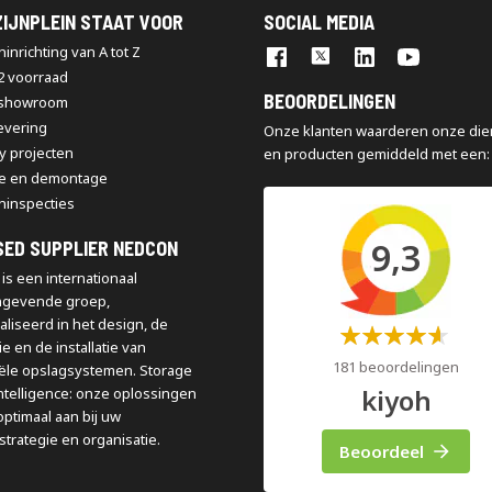
IJNPLEIN STAAT VOOR
SOCIAL MEDIA
inrichting van A tot Z
2 voorraad
BEOORDELINGEN
 showroom
levering
Onze klanten waarderen onze die
y projecten
en producten gemiddeld met een:
e en demontage
ninspecties
9,3
SED SUPPLIER NEDCON
is een internationaal
ngevende groep,
aliseerd in het design, de
Waardering:
e en de installatie van
60%
181 beoordelingen
iële opslagsystemen. Storage
kiyoh
ntelligence: onze oplossingen
optimaal aan bij uw
strategie en organisatie.
Beoordeel