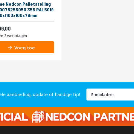
me Nedcon Palletstelling
10078255050 355 RAL5019
0x1100x100x78mm
af
285,56
36,00
en 2 werkdagen
Voeg toe
Abonneer
ele aanbieding, update of handige tip!
u
op
onze
nieuwsbrief