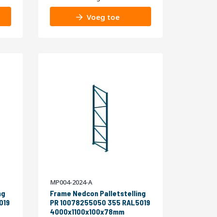
Voeg toe
MP004-2024-A
ng
Frame Nedcon Palletstelling
019
PR 10078255050 355 RAL5019
4000x1100x100x78mm