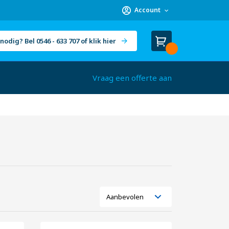
Account
nodig? Bel 0546 - 633 707 of klik hier
Winkelwagen
Cart
(
)
Vraag een offerte aan
Tonen
Lijst
Foto-
als
tabel