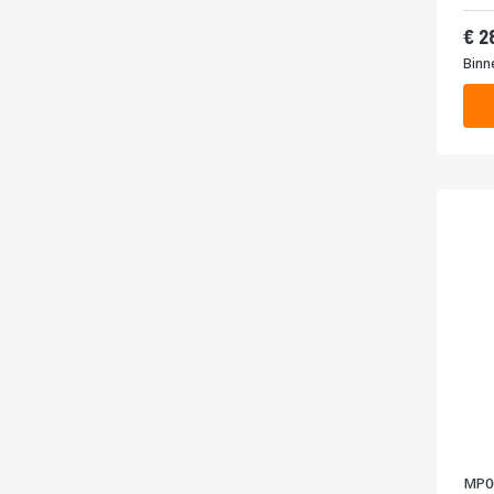
Van
2
Binn
MP0