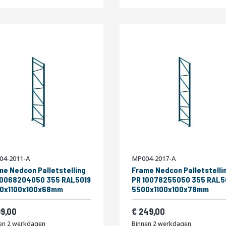
04-2011-A
MP004-2017-A
me Nedcon Palletstelling
Frame Nedcon Palletstelli
10068204050 355 RAL5019
PR 10078255050 355 RAL5
0x1100x100x68mm
5500x1100x100x78mm
af
Vanaf
240,79
301,29
99,00
249,00
en 2 werkdagen
Binnen 2 werkdagen