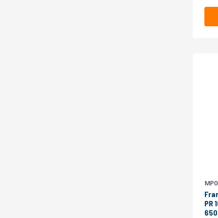
MP0
Fra
PR 
650