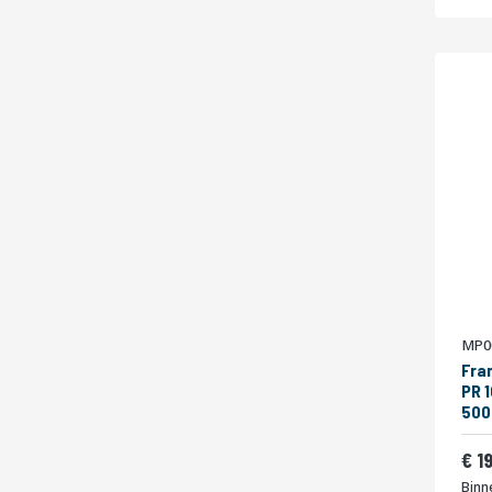
MP0
Fra
PR 
500
Van
1
Binn