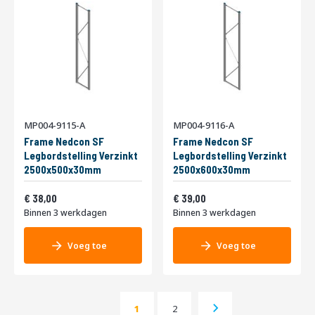
MP004-9115-A
MP004-9116-A
Frame Nedcon SF
Frame Nedcon SF
Legbordstelling Verzinkt
Legbordstelling Verzinkt
2500x500x30mm
2500x600x30mm
Vanaf
Vanaf
45,98
47,19
38,00
39,00
Binnen 3 werkdagen
Binnen 3 werkdagen
Voeg toe
Voeg toe
Pagina
Pagina
Volgende
1
2
U lees momenteel pagina