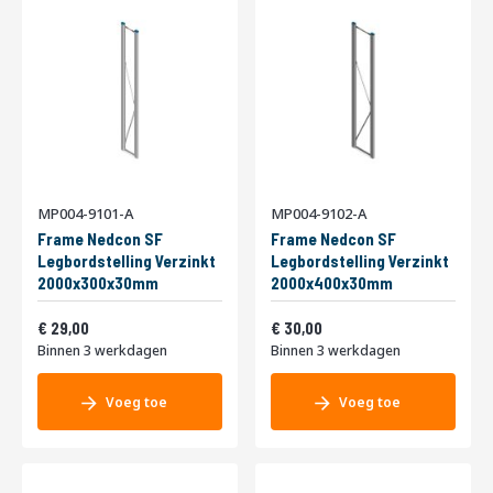
7
0
7
o
f
k
l
i
k
h
i
MP004-9101-A
MP004-9102-A
e
Frame Nedcon SF
Frame Nedcon SF
r
Legbordstelling Verzinkt
Legbordstelling Verzinkt
2000x300x30mm
2000x400x30mm
Vanaf
Vanaf
35,09
36,30
29,00
30,00
Binnen 3 werkdagen
Binnen 3 werkdagen
Voeg toe
Voeg toe