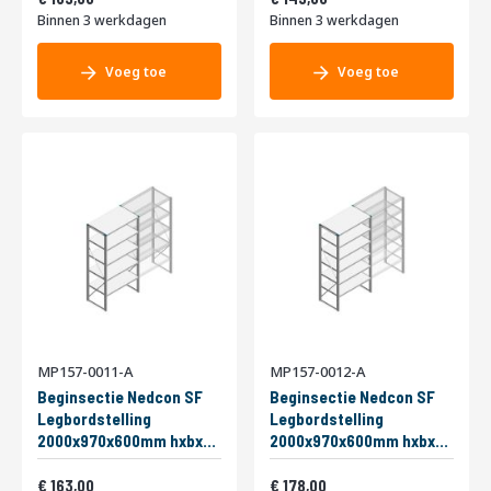
Binnen 3 werkdagen
Binnen 3 werkdagen
Voeg toe
Voeg toe
MP157-0011-A
MP157-0012-A
Beginsectie Nedcon SF
Beginsectie Nedcon SF
Legbordstelling
Legbordstelling
2000x970x600mm hxbxd
2000x970x600mm hxbxd
5 niveaus Metaal Verzinkt
6 niveaus Metaal Verzinkt
Vanaf
Vanaf
200kg Enkel
197,23
200kg Enkel
215,38
163,00
178,00