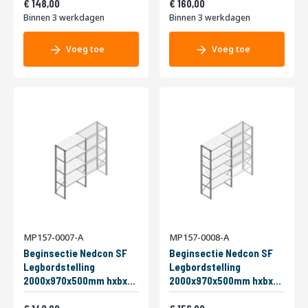
200kg Enkel
179,08
200kg Enkel
193,60
148,00
160,00
Binnen 3 werkdagen
Binnen 3 werkdagen
Voeg toe
Voeg toe
MP157-0007-A
MP157-0008-A
Beginsectie Nedcon SF
Beginsectie Nedcon SF
Legbordstelling
Legbordstelling
2000x970x500mm hxbxd
2000x970x500mm hxbxd
4 niveaus Metaal Verzinkt
5 niveaus Metaal Verzinkt
Vanaf
Vanaf