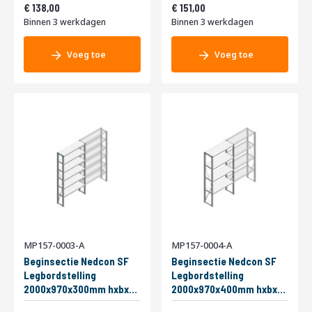
Vanaf
Vanaf
200kg Enkel
166,98
200kg Enkel
182,71
138,00
151,00
Binnen 3 werkdagen
Binnen 3 werkdagen
Voeg toe
Voeg toe
MP157-0003-A
MP157-0004-A
Beginsectie Nedcon SF
Beginsectie Nedcon SF
Legbordstelling
Legbordstelling
2000x970x300mm hxbxd
2000x970x400mm hxbxd
6 niveaus Metaal Verzinkt
4 niveaus Metaal Verzinkt
Vanaf
Vanaf