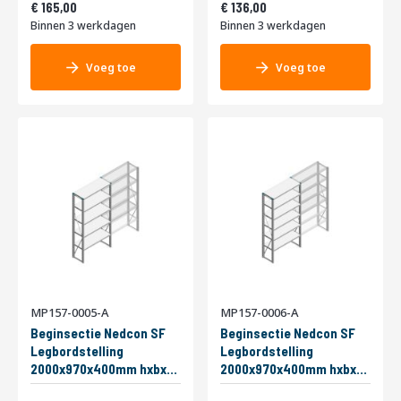
200kg Enkel
199,65
200kg Enkel
164,56
165,00
136,00
Binnen 3 werkdagen
Binnen 3 werkdagen
Voeg toe
Voeg toe
MP157-0005-A
MP157-0006-A
Beginsectie Nedcon SF
Beginsectie Nedcon SF
Legbordstelling
Legbordstelling
2000x970x400mm hxbxd
2000x970x400mm hxbxd
5 niveaus Metaal Verzinkt
6 niveaus Metaal Verzinkt
Vanaf
Vanaf