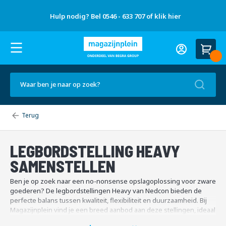
Gratis
Over
advies
Nieuws
Hulp nodig? Bel 0546 - 633 707 of klik hier
Referenties
Contact
ons
op
en tips
locatie
H
Account
u
Wink
l
Ca
p
n
Zoek
o
d
i
g
Home
Legbordstellingen
Legbordstelling
Legbordstelling
Heavy
?
Heavy
samenstellen
B
e
LEGBORDSTELLING HEAVY
l
0
SAMENSTELLEN
5
4
Ben je op zoek naar een no-nonsense opslagoplossing voor zware
6
goederen? De legbordstellingen Heavy van Nedcon bieden de
-
perfecte balans tussen kwaliteit, flexibiliteit en duurzaamheid. Bij
6
Magazijnplein vind je een breed aanbod aan deze stellingen, ideaal
3
voor magazijnen, werkplaatsen en kantoren. Onze Nedcon
3