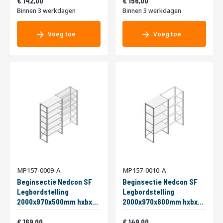
200kg Enkel
171,82
200kg Enkel
188,76
142,00
156,00
Binnen 3 werkdagen
Binnen 3 werkdagen
Voeg toe
Voeg toe
MP157-0009-A
MP157-0010-A
Beginsectie Nedcon SF
Beginsectie Nedcon SF
Legbordstelling
Legbordstelling
2000x970x500mm hxbxd
2000x970x600mm hxbxd
6 niveaus Metaal Verzinkt
4 niveaus Metaal Verzinkt
Vanaf
Vanaf
200kg Enkel
204,49
200kg Enkel
180,29
169,00
149,00