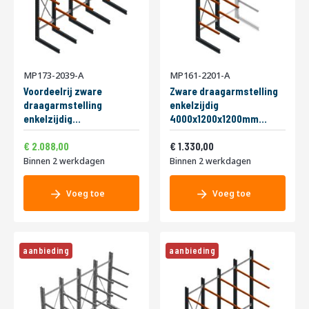
MP173-2039-A
MP161-2201-A
Voordeelrij zware
Zware draagarmstelling
draagarmstelling
enkelzijdig
enkelzijdig
4000x1200x1200mm
3000x4082x1000mm
(hxbxd) 4 niveaus
2.526,48
1.609,30
Speciale
(hxbxd) 2 niveaus
2.088,00
beginsectie
1.330,00
prijs
Binnen 2 werkdagen
Binnen 2 werkdagen
Voeg toe
Voeg toe
aanbieding
aanbieding