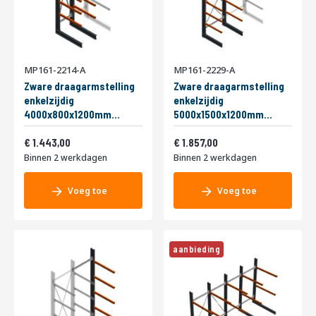
MP161-2214-A
MP161-2229-A
Zware draagarmstelling
Zware draagarmstelling
enkelzijdig
enkelzijdig
4000x800x1200mm
5000x1500x1200mm
(hxbxd) 5 niveaus
(hxbxd) 6 niveaus
1.746,03
2.246,97
beginsectie
1.443,00
beginsectie
1.857,00
Binnen 2 werkdagen
Binnen 2 werkdagen
Voeg toe
Voeg toe
aanbieding