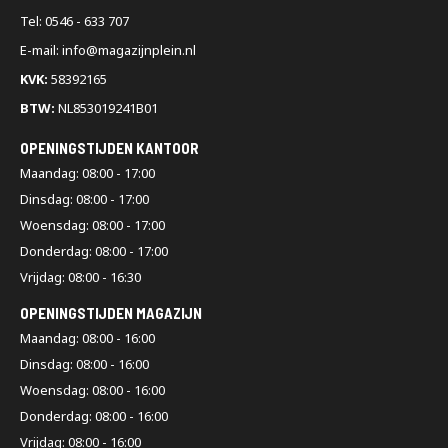
Constructies van zwaar staal met poedercoat of thermisch verzinkt
Tel: 0546 - 633 707
oppervlak leveren de stevigheid die nodig is voor intensief gebruik
E-mail: info@magazijnplein.nl
in industriële omgevingen. De BR24-profielarmen en IPE-staanders
(bijvoorbeeld
IPE200
of
IPE180
) stabiliseren de hele constructie.
KVK:
58392165
Voor langdurige veiligheid en levensduur.
BTW:
NL853019241B01
Aanpasbaar aan je behoefte
OPENINGSTIJDEN KANTOOR
Maandag: 08:00 - 17:00
Je neemt zelf de regie over je opslag. Begin met een beginsectie
Dinsdag: 08:00 - 17:00
(bijv.
enkelzijdig
of
dubbelzijdig
) en breid uit met
aanbouwsecties
Woensdag: 08:00 - 17:00
of
voordeelrijen
. Zo kan je systeem meegroeien met je behoefte,
Donderdag: 08:00 - 17:00
zonder dat je alles opnieuw hoeft te vervangen.
Vrijdag: 08:00 - 16:30
OPENINGSTIJDEN MAGAZIJN
Soorten zware draagarmstellingen
Maandag: 08:00 - 16:00
Dinsdag: 08:00 - 16:00
Enkelzijdig: eenvoudig te plaatsen tegen een wand, ideaal bij
opslag langs één zijde.
Woensdag: 08:00 - 16:00
Donderdag: 08:00 - 16:00
Dubbelzijdig: opslag aan beide kanten mogelijk, geschikt
voor centrale plaatsing in grotere ruimtes.
Vrijdag: 08:00 - 16:00