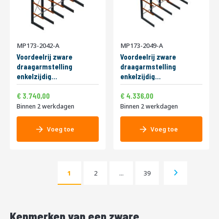
MP173-2042-A
MP173-2049-A
Voordeelrij zware
Voordeelrij zware
draagarmstelling
draagarmstelling
enkelzijdig
enkelzijdig
5000x4900x1000mm
5000x4100x1500mm
4.525,40
5.246,56
Speciale
Speciale
(hxbxd) 4 niveaus
3.740,00
(hxbxd) 4 niveaus
4.336,00
prijs
prijs
Binnen 2 werkdagen
Binnen 2 werkdagen
Voeg toe
Voeg toe
Pagina
Pagina
Pagina
Volgende
1
2
...
39
U lees momenteel pagina
Pagina
Kenmerken van een zware