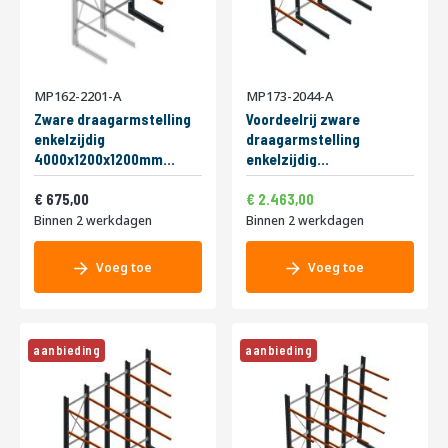
MP162-2201-A
MP173-2044-A
Zware draagarmstelling
Voordeelrij zware
enkelzijdig
draagarmstelling
4000x1200x1200mm
enkelzijdig
(hxbxd) 4 niveaus
3000x4882x1500mm
816,75
2.980,23
Speciale
aanbouwsectie
675,00
(hxbxd) 2 niveaus
2.463,00
prijs
Binnen 2 werkdagen
Binnen 2 werkdagen
Voeg toe
Voeg toe
aanbieding
aanbieding