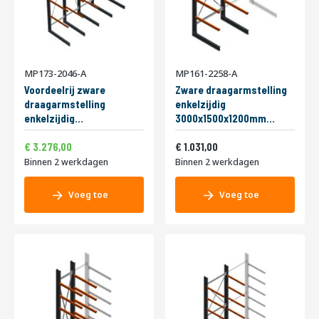
MP173-2046-A
MP161-2258-A
Voordeelrij zware
Zware draagarmstelling
draagarmstelling
enkelzijdig
enkelzijdig
3000x1500x1200mm
4000x4891x1500mm
(hxbxd) 3 niveaus
3.963,96
1.247,51
Speciale
(hxbxd) 3 niveaus
3.276,00
beginsectie
1.031,00
prijs
Binnen 2 werkdagen
Binnen 2 werkdagen
Voeg toe
Voeg toe