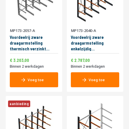
MP173-2057-A
MP173-2040-A
Voordeelrij zware
Voordeelrij zware
draagarmstelling
draagarmstelling
thermisch verzinkt
enkelzijdig
enkelzijdig
4000x4891x1000mm
3.875,63
3.372,27
Speciale
Speciale
3500x4100x1200mm
3.203,00
(hxbxd) 3 niveaus
2.787,00
prijs
prijs
(hxbxd) 3 niveaus
Binnen 2 werkdagen
Binnen 2 werkdagen
Voeg toe
Voeg toe
aanbieding