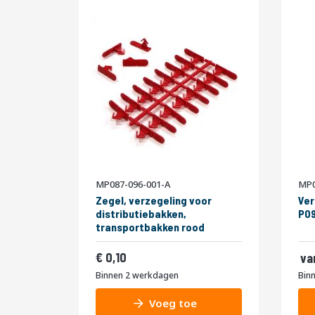
MP087-096-001-A
MP0
Zegel, verzegeling voor
Ver
distributiebakken,
P09
transportbakken rood
0,12
0,10
0,
va
0
Binnen 2 werkdagen
Bin
0
Voeg toe