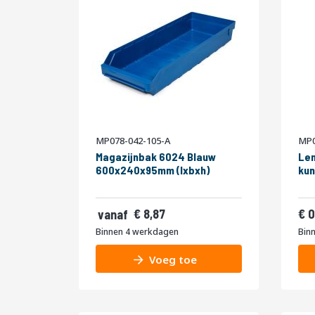
MP078-042-105-A
MP0
Magazijnbak 6024 Blauw
Len
600x240x95mm (lxbxh)
kun
10,73
8,87
0
vanaf
9,85
Binnen 4 werkdagen
Bin
11,92
Voeg toe