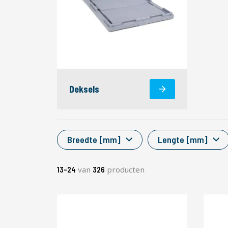
Deksels
Breedte [mm]
Lengte [mm]
van
producten
13
-
24
326