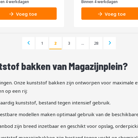
nen 4 werkdagen
Binnen 4 werkdagen
,50
6,59
Voeg toe
Voeg toe
Pagina
Vorige
Pagina
Pagina
Pagina
Pagina
Volgende
1
2
3
...
28
U lees momenteel pagina
Pagina
stof bakken van Magazijnplein?
ingen. Onze kunststof bakken zijn ontworpen voor maximale ef
 op een rij:
rdig kunststof, bestand tegen intensief gebruik.
estbare modellen maken optimaal gebruik van de beschikbare
nbod zijn breed inzetbaar en geschikt voor opslag, orderpicki
nststof magazijnbakken zijn bestand tegen vocht en chemical