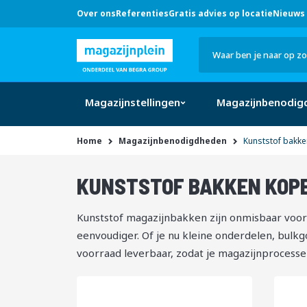
Over ons
Referenties
Gratis advies op locatie
Nieuws 
Hulp
nodig?
Bel
0546 -
633 707
Zoek
of klik
hier
Magazijnstellingen
Magazijnbenodig
Home
Magazijnbenodigdheden
Kunststof bakke
KUNSTSTOF BAKKEN KOP
13
-
van
producten
24
326
Kunststof magazijnbakken zijn onmisbaar voor
eenvoudiger. Of je nu kleine onderdelen, bulkgo
voorraad leverbaar, zodat je magazijnprocessen