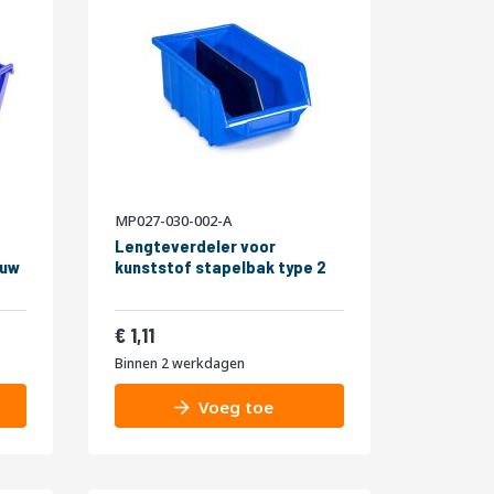
MP027-030-002-A
Lengteverdeler voor
auw
kunststof stapelbak type 2
1,34
1,11
Binnen 2 werkdagen
Voeg toe