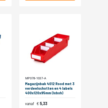
MP078-1037-A
Magazijnbak 4012 Rood met 3
verdeelschotten en 4 labels
400x120x95mm (lxbxh)
vanaf
5,33
6,45