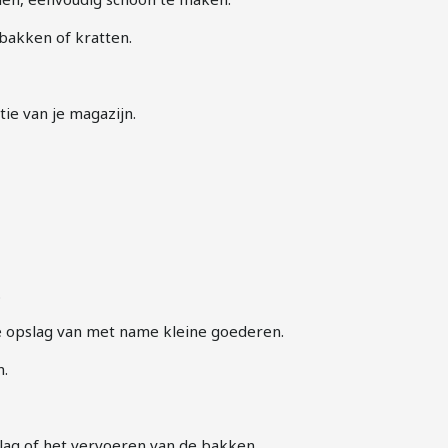
bakken of kratten.
tie van je magazijn.
.
nte opslag van met name kleine goederen.
n.
slag of het vervoeren van de bakken.