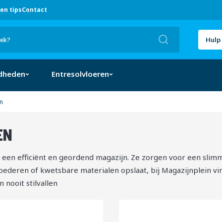
en tips
Contact
Zoek
Hulp 
dheden
Entresolvloeren
n
EN
SORTEREN
 een efficiënt en geordend magazijn. Ze zorgen voor een slim
ederen of kwetsbare materialen opslaat, bij Magazijnplein vind 
 nooit stilvallen