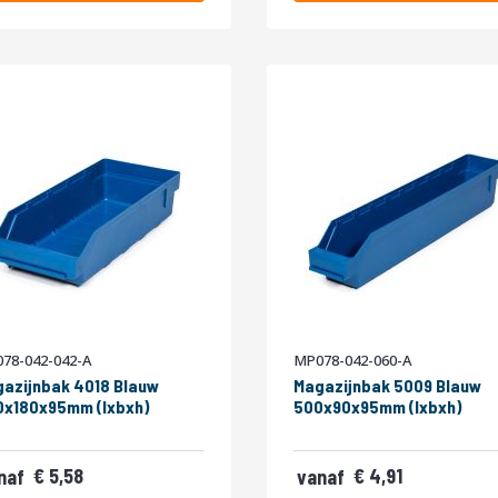
78-042-042-A
MP078-042-060-A
azijnbak 4018 Blauw
Magazijnbak 5009 Blauw
x180x95mm (lxbxh)
500x90x95mm (lxbxh)
75
5,58
5,94
4,91
naf
vanaf
,20
5,45