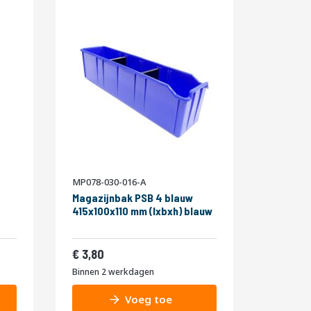
MP078-030-016-A
Magazijnbak PSB 4 blauw
415x100x110 mm (lxbxh) blauw
4,60
3,80
Binnen 2 werkdagen
Voeg toe