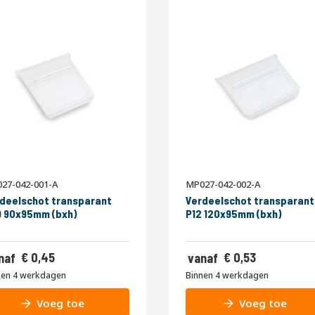
27-042-001-A
MP027-042-002-A
deelschot transparant
Verdeelschot transparant
 90x95mm (bxh)
P12 120x95mm (bxh)
54
0,45
0,64
0,53
naf
vanaf
,50
0,59
nen 4 werkdagen
Binnen 4 werkdagen
,61
0,71
Voeg toe
Voeg toe