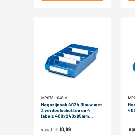
MP078-1048-A
MP0
Magazijnbak 4024 Blauw met
Mag
3 verdeelschotten en 4
400
labels 400x240x95mm
(lxbxh)
6,
vanaf
10,99
13,30
va
6