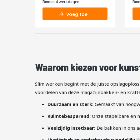
Binnen 4 werkdagen
Bin
7
Voeg toe
Waarom kiezen voor kunst
Slim werken begint met de juiste opslagoploss
voordelen van deze magazijnbakken- en kratten
Duurzaam en sterk:
Gemaakt van hoogwaa
Ruimtebesparend:
Onze stapelbare en n
Veelzijdig inzetbaar:
De bakken in ons aa
Hygiënisch en onderhoudsvriendelijk:
Ku