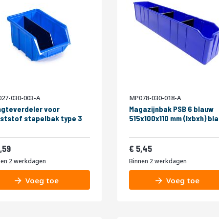
27-030-003-A
MP078-030-018-A
gteverdeler voor
Magazijnbak PSB 6 blauw
ststof stapelbak type 3
515x100x110 mm (lxbxh) bl
0,71
6,59
,59
5,45
nen 2 werkdagen
Binnen 2 werkdagen
Voeg toe
Voeg toe