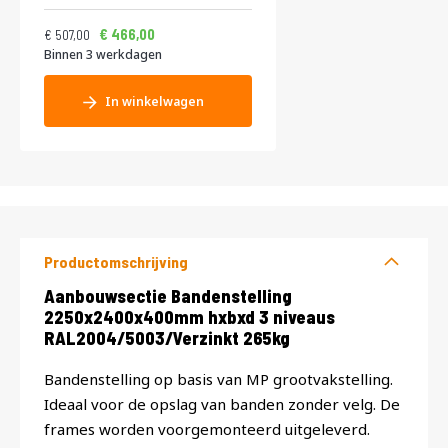
RAL2004/5003/Verzinkt 400kg
Normale prijs
Vanaf
613,47
563,86
466,00
507,00
Binnen 3 werkdagen
In winkelwagen
Productomschrijving
Productomschrijving
Aanbouwsectie Bandenstelling
2250x2400x400mm hxbxd 3 niveaus
RAL2004/5003/Verzinkt 265kg
Bandenstelling op basis van MP grootvakstelling.
Ideaal voor de opslag van banden zonder velg. De
frames worden voorgemonteerd uitgeleverd.