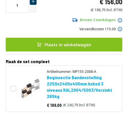
156,00
LEVERBAAR
begin
van
188,76
de
afbeeldingen-
Binnen 3 werkdagen
gallerij
Verzendkosten 115.00
Plaats in winkelwagen
Maak de set compleet
Artikelnummer: MP155-2008-A
Beginsectie Bandenstelling
2250x2400x400mm hxbxd 3
niveaus RAL2004/5003/Verzinkt
265kg
199,00
240,79
Vanaf
DIRECT