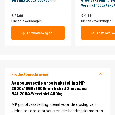
Verzinkt 2000x1000x50mm
Grootvakstelling Ty
Verzinkt 1000x49x
Vanaf
5,55
56,87
4,59
47,00
Binnen 2 werkdagen
Binnen 2 werkdagen
In winkelwagen
In winkelw
Productomschrijving
Productomschrijving
Aanbouwsectie grootvakstelling MP
2000x1850x1000mm hxbxd 2 niveaus
RAL2004/Verzinkt 400kg
MP grootvakstelling ideaal voor de opslag van
kleine tot grote producten die handmatig moeten