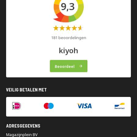
9,3
Waardering:
60%
181 beoordelingen
kiyoh
Beoordeel
VEILIG BETALEN MET
ADRESGEGEVENS
Magazijnplein BV