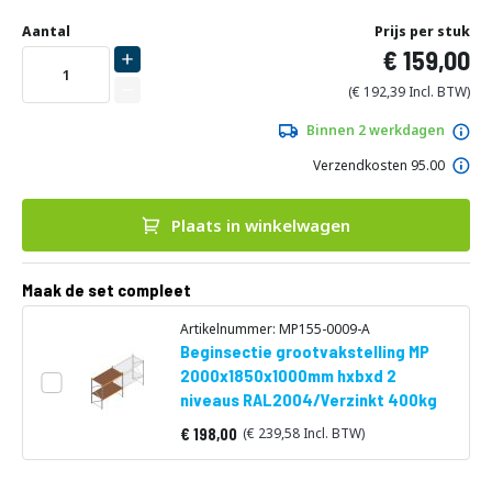
Ga
Uw
naar
DIRECT
Aantal
Prijs per stuk
aanpassing
het
159,00
LEVERBAAR
begin
van
192,39
de
afbeeldingen-
Binnen 2 werkdagen
gallerij
Verzendkosten 95.00
Plaats in winkelwagen
Maak de set compleet
Artikelnummer: MP155-0009-A
Beginsectie grootvakstelling MP
2000x1850x1000mm hxbxd 2
niveaus RAL2004/Verzinkt 400kg
198,00
239,58
Vanaf