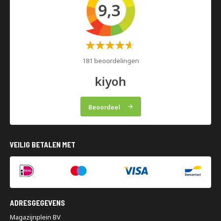
9,3
Waardering:
60%
181 beoordelingen
kiyoh
Beoordeel
VEILIG BETALEN MET
ADRESGEGEVENS
Magazijnplein BV