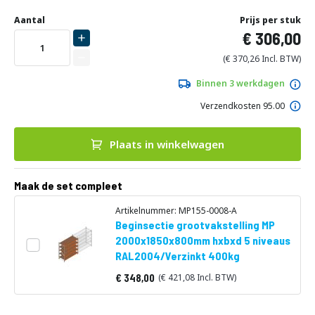
Ga
Uw
naar
DIRECT
Aantal
Prijs per stuk
aanpassing
het
306,00
LEVERBAAR
begin
van
370,26
de
afbeeldingen-
Binnen 3 werkdagen
gallerij
Verzendkosten 95.00
Plaats in winkelwagen
Maak de set compleet
Artikelnummer: MP155-0008-A
Beginsectie grootvakstelling MP
2000x1850x800mm hxbxd 5 niveaus
RAL2004/Verzinkt 400kg
348,00
421,08
Vanaf