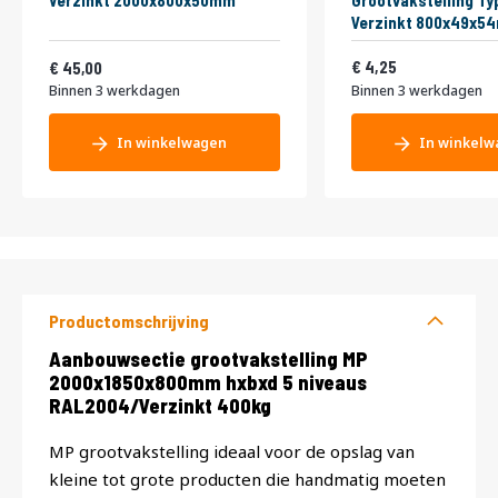
Verzinkt 2000x800x50mm
Grootvakstelling Ty
Verzinkt 800x49x5
Vanaf
5,14
54,45
4,25
45,00
Binnen 3 werkdagen
Binnen 3 werkdagen
In winkelwagen
In winkelw
Productomschrijving
Productomschrijving
Aanbouwsectie grootvakstelling MP
2000x1850x800mm hxbxd 5 niveaus
RAL2004/Verzinkt 400kg
MP grootvakstelling ideaal voor de opslag van
kleine tot grote producten die handmatig moeten