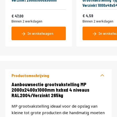
Verzinkt 2000x1000x50mm
Grootvakstelling Ty
Verzinkt 1000x49x
Vanaf
5,55
56,87
4,59
47,00
Binnen 2 werkdagen
Binnen 2 werkdagen
In winkelwagen
In winkelw
Productomschrijving
Productomschrijving
Aanbouwsectie grootvakstelling MP
2000x2400x1000mm hxbxd 4 niveaus
RAL2004/Verzinkt 265kg
MP grootvakstelling ideaal voor de opslag van
kleine tot grote producten die handmatig moeten