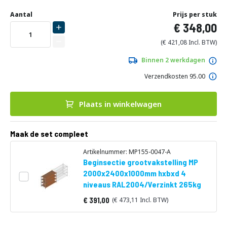
Ga
Uw
naar
DIRECT
Aantal
Prijs per stuk
aanpassing
het
348,00
LEVERBAAR
begin
van
421,08
de
afbeeldingen-
Binnen 2 werkdagen
gallerij
Verzendkosten 95.00
Plaats in winkelwagen
Maak de set compleet
Artikelnummer: MP155-0047-A
Beginsectie grootvakstelling MP
2000x2400x1000mm hxbxd 4
niveaus RAL2004/Verzinkt 265kg
391,00
473,11
Vanaf