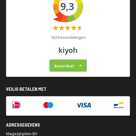
9,3
Waardering:
60%
182 beoordelingen
kiyoh
Beoordeel
VEILIG BETALEN MET
ADRESGEGEVENS
Magazijnplein BV