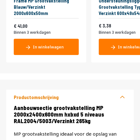
Frame MP Grootvakstelling
Ondersteuningsligg
Blauw/Verzinkt
Grootvakstelling Ty
2000x600x50mm
Verzinkt 600x49x5
Vanaf
4,09
49,61
3,38
41,00
Binnen 3 werkdagen
Binnen 3 werkdagen
In winkelwagen
In winkelw
Productomschrijving
Productomschrijving
Aanbouwsectie grootvakstelling MP
2000x2400x600mm hxbxd 5 niveaus
RAL2004/5003/Verzinkt 265kg
MP grootvakstelling ideaal voor de opslag van