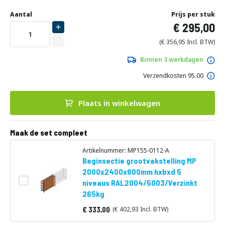
Ga
Uw
naar
DIRECT
Aantal
Prijs per stuk
aanpassing
het
295,00
LEVERBAAR
begin
van
356,95
de
afbeeldingen-
Binnen 3 werkdagen
gallerij
Verzendkosten 95.00
Plaats in winkelwagen
Maak de set compleet
Artikelnummer: MP155-0112-A
Beginsectie grootvakstelling MP
2000x2400x600mm hxbxd 5
niveaus RAL2004/5003/Verzinkt
265kg
333,00
402,93
Vanaf