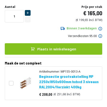
Ga
Uw
naar
DIRECT
Aantal
Prijs per stuk
aanpassing
het
165,00
LEVERBAAR
begin
van
199,65
de
afbeeldingen-
Binnen 3 werkdagen
gallerij
Verzendkosten 95.00
Plaats in winkelwagen
Maak de set compleet
Artikelnummer: MP155-0013-A
Beginsectie grootvakstelling MP
2250x1850x600mm hxbxd 3 niveaus
RAL2004/Verzinkt 400kg
208,00
251,68
Vanaf