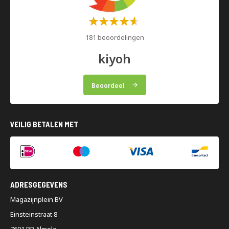
Waardering:
60%
181 beoordelingen
kiyoh
Beoordeel
VEILIG BETALEN MET
ADRESGEGEVENS
Magazijnplein BV
Einsteinstraat 8
7601 PR Almelo