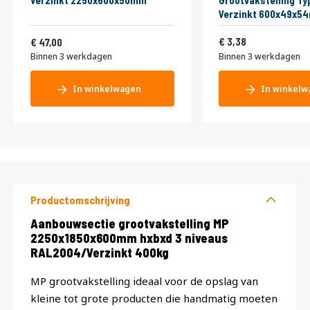
Verzinkt 2250x600x50mm
Grootvakstelling Ty
Verzinkt 600x49x5
Vanaf
4,09
56,87
3,38
47,00
Binnen 3 werkdagen
Binnen 3 werkdagen
In winkelwagen
In winkelw
Productomschrijving
Productomschrijving
Aanbouwsectie grootvakstelling MP
2250x1850x600mm hxbxd 3 niveaus
RAL2004/Verzinkt 400kg
MP grootvakstelling ideaal voor de opslag van
kleine tot grote producten die handmatig moeten