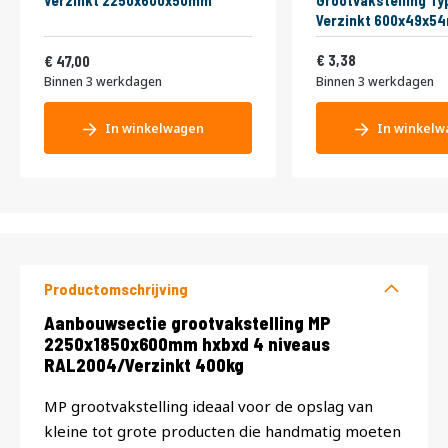
Verzinkt 2250x600x50mm
Grootvakstelling Ty
Verzinkt 600x49x5
Vanaf
4,09
56,87
3,38
47,00
Binnen 3 werkdagen
Binnen 3 werkdagen
In winkelwagen
In winkelw
Productomschrijving
Productomschrijving
Aanbouwsectie grootvakstelling MP
2250x1850x600mm hxbxd 4 niveaus
RAL2004/Verzinkt 400kg
MP grootvakstelling ideaal voor de opslag van
kleine tot grote producten die handmatig moeten