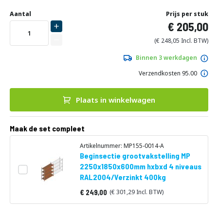
Ga
Uw
naar
DIRECT
Aantal
Prijs per stuk
aanpassing
het
205,00
LEVERBAAR
begin
van
248,05
de
afbeeldingen-
Binnen 3 werkdagen
gallerij
Verzendkosten 95.00
Plaats in winkelwagen
Maak de set compleet
Artikelnummer: MP155-0014-A
Beginsectie grootvakstelling MP
2250x1850x600mm hxbxd 4 niveaus
RAL2004/Verzinkt 400kg
249,00
301,29
Vanaf