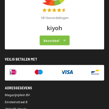
Waardering:
60%
181 beoordelingen
kiyoh
Beoordeel
VEILIG BETALEN MET
ADRESGEGEVENS
Magazijnplein BV
Einsteinstraat 8
7601 PR Almelo