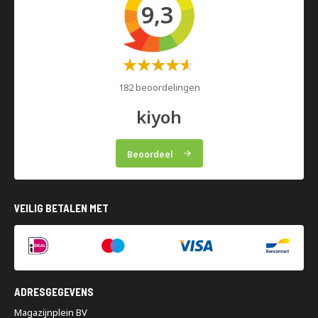
9,3
Waardering:
60%
182 beoordelingen
kiyoh
Beoordeel
VEILIG BETALEN MET
ADRESGEGEVENS
Magazijnplein BV