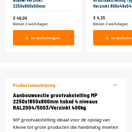
Blauw/Verzinkt
Grootvakstelling Ty
2250x800x50mm
Verzinkt 800x49x5
Vanaf
5,14
55,66
4,25
46,00
Binnen 3 werkdagen
Binnen 3 werkdagen
In winkelwagen
In winkelw
Productomschrijving
Productomschrijving
Aanbouwsectie grootvakstelling MP
2250x1850x800mm hxbxd 4 niveaus
RAL2004/5003/Verzinkt 400kg
MP grootvakstelling ideaal voor de opslag van
kleine tot grote producten die handmatig moeten