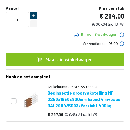
Ga
Uw
naar
DIRECT
Aantal
Prijs per stuk
aanpassing
het
254,00
LEVERBAAR
begin
van
307,34
de
afbeeldingen-
Binnen 3 werkdagen
gallerij
Verzendkosten 95.00
Plaats in winkelwagen
Maak de set compleet
Artikelnummer: MP155-0090-A
Beginsectie grootvakstelling MP
2250x1850x800mm hxbxd 4 niveaus
RAL2004/5003/Verzinkt 400kg
297,00
359,37
Vanaf