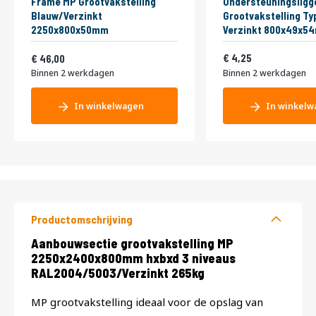
Frame MP Grootvakstelling
Ondersteuningsligg
Blauw/Verzinkt
Grootvakstelling Ty
2250x800x50mm
Verzinkt 800x49x5
Vanaf
5,14
55,66
4,25
46,00
Binnen 2 werkdagen
Binnen 2 werkdagen
In winkelwagen
In winkelw
Productomschrijving
Productomschrijving
Aanbouwsectie grootvakstelling MP
2250x2400x800mm hxbxd 3 niveaus
RAL2004/5003/Verzinkt 265kg
MP grootvakstelling ideaal voor de opslag van