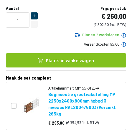
Ga
Uw
naar
DIRECT
Aantal
Prijs per stuk
aanpassing
het
250,00
LEVERBAAR
begin
van
302,50
de
afbeeldingen-
Binnen 2 werkdagen
gallerij
Verzendkosten 95.00
Plaats in winkelwagen
Maak de set compleet
Artikelnummer: MP155-0125-A
Beginsectie grootvakstelling MP
2250x2400x800mm hxbxd 3
niveaus RAL2004/5003/Verzinkt
265kg
293,00
354,53
Vanaf