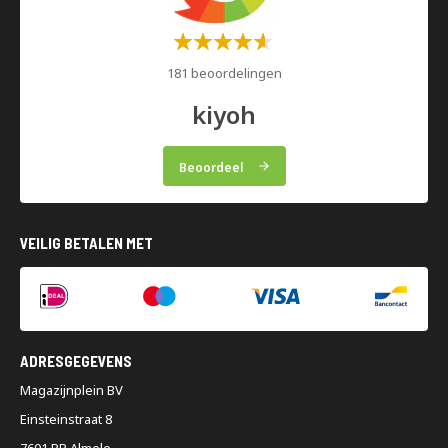
Waardering:
60%
181 beoordelingen
kiyoh
Beoordeel
VEILIG BETALEN MET
ADRESGEGEVENS
Magazijnplein BV
Einsteinstraat 8
7601 PR Almelo