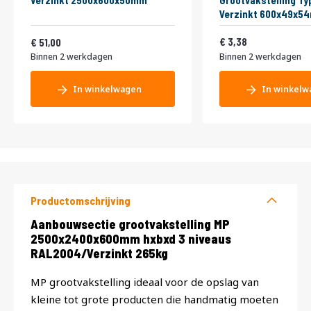
Verzinkt 2500x600x50mm
Grootvakstelling Ty
Verzinkt 600x49x5
Vanaf
4,09
61,71
3,38
51,00
Binnen 2 werkdagen
Binnen 2 werkdagen
In winkelwagen
In winkelw
Productomschrijving
Productomschrijving
Aanbouwsectie grootvakstelling MP
2500x2400x600mm hxbxd 3 niveaus
RAL2004/Verzinkt 265kg
MP grootvakstelling ideaal voor de opslag van
kleine tot grote producten die handmatig moeten