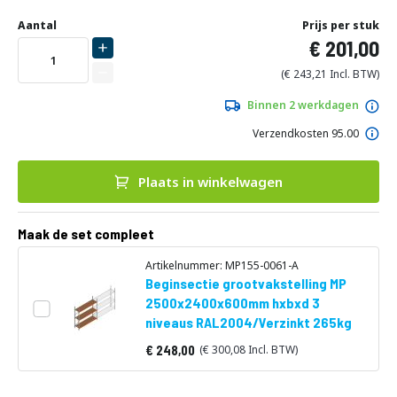
Ga
Uw
naar
DIRECT
Aantal
Prijs per stuk
aanpassing
het
201,00
LEVERBAAR
begin
van
243,21
de
afbeeldingen-
Binnen 2 werkdagen
gallerij
Verzendkosten 95.00
Plaats in winkelwagen
Maak de set compleet
Artikelnummer: MP155-0061-A
Beginsectie grootvakstelling MP
2500x2400x600mm hxbxd 3
niveaus RAL2004/Verzinkt 265kg
248,00
300,08
Vanaf