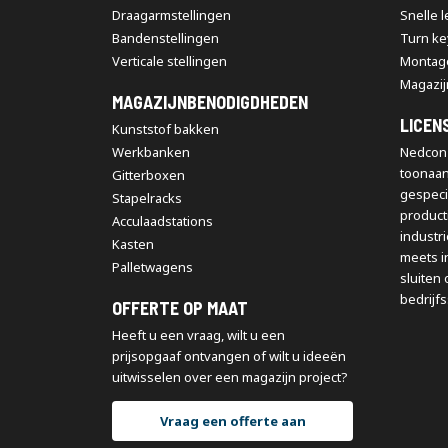
Draagarmstellingen
Snelle 
Bandenstellingen
Turn ke
Verticale stellingen
Montag
Magazij
MAGAZIJNBENODIGDHEDEN
LICEN
Kunststof bakken
Werkbanken
Nedcon 
toonaa
Gitterboxen
gespeci
Stapelracks
producti
Acculaadstations
industr
Kasten
meets i
Palletwagens
sluiten 
bedrijfs
OFFERTE OP MAAT
Heeft u een vraag, wilt u een
prijsopgaaf ontvangen of wilt u ideeën
uitwisselen over een magazijn project?
Vraag een offerte aan