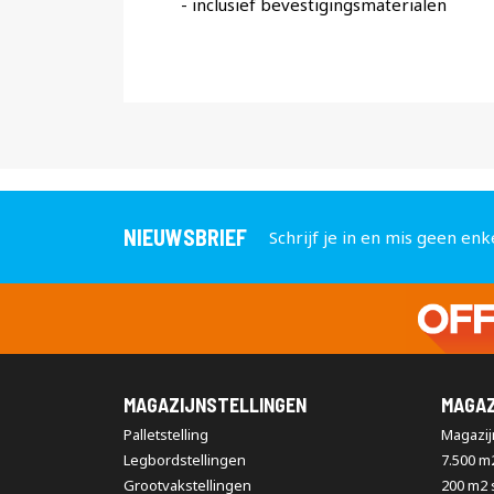
- inclusief bevestigingsmaterialen
NIEUWSBRIEF
Schrijf je in en mis geen enk
MAGAZIJNSTELLINGEN
MAGAZ
Palletstelling
Magazijn
Legbordstellingen
7.500 m
Grootvakstellingen
200 m2