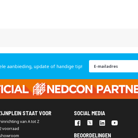
Abonneer
ele aanbieding, update of handige tip!
u
op
onze
nieuwsbrief
IJNPLEIN STAAT VOOR
SOCIAL MEDIA
inrichting van A tot Z
2 voorraad
BEOORDELINGEN
 showroom