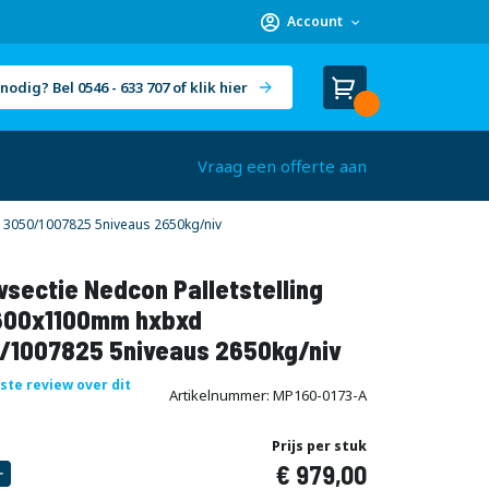
Account
nodig? Bel 0546 - 633 707 of klik hier
Winkelwagen
Cart
(
)
Vraag een offerte aan
3050/1007825 5niveaus 2650kg/niv
sectie Nedcon Palletstelling
00x1100mm hxbxd
/1007825 5niveaus 2650kg/niv
rste review over dit
Artikelnummer
MP160-0173-A
Prijs per stuk
979,00