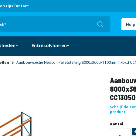
en tips
Contact
Zoek
Hulp 
dheden
Entresolvloeren
ellen
Aanbouwsectie Nedcon Palletstelling 8000x3600x1100mm hxbxd CC1
Aanbouw
8000x36
CC13050
Schrijf de ee
product
Uw
DIRECT
Aantal
aanpassing
LEVERBAAR