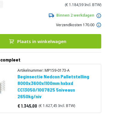
1.184,59
Binnen 2 werkdagen
Verzendkosten 170.00
Plaats in winkelwagen
 compleet
Artikelnummer: MP159-0173-A
Beginsectie Nedcon Palletstelling
8000x3600x1100mm hxbxd
CC13050/1007825 5niveaus
2650kg/niv
1.345,00
1.627,45
Vanaf