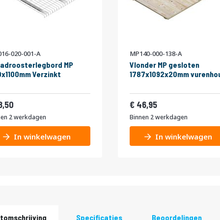
16-020-001-A
MP140-000-138-A
adroosterlegbord MP
Vlonder MP gesloten
x1100mm Verzinkt
1787x1092x20mm vurenho
22,39
56,81
8,50
46,95
nen 2 werkdagen
Binnen 2 werkdagen
In winkelwagen
In winkelwagen
tomschrijving
Specificaties
Beoordelingen