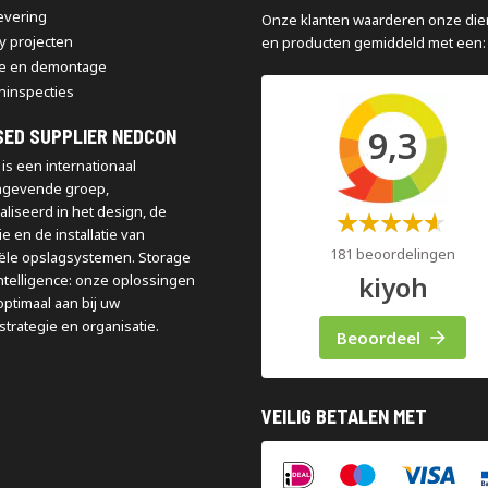
levering
Onze klanten waarderen onze die
y projecten
en producten gemiddeld met een:
e en demontage
ninspecties
9,3
SED SUPPLIER NEDCON
is een internationaal
ngevende groep,
aliseerd in het design, de
Waardering:
e en de installatie van
60%
181 beoordelingen
iële opslagsystemen. Storage
kiyoh
ntelligence: onze oplossingen
optimaal aan bij uw
strategie en organisatie.
Beoordeel
VEILIG BETALEN MET