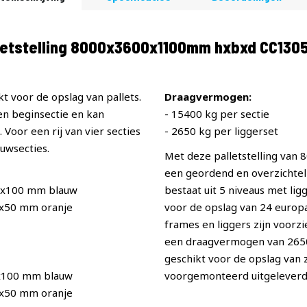
etstelling 8000x3600x1100mm hxbxd CC130
t voor de opslag van pallets.
Draagvermogen:
een beginsectie en kan
- 15400 kg per sectie
Voor een rij van vier secties
- 2650 kg per liggerset
uwsecties.
Met deze palletstelling van
een geordend en overzichteli
0x100 mm blauw
bestaat uit 5 niveaus met li
0x50 mm oranje
voor de opslag van 24 europal
frames en liggers zijn voorz
een draagvermogen van 2650 p
geschikt voor de opslag van
x100 mm blauw
voorgemonteerd uitgeleverd
0x50 mm oranje