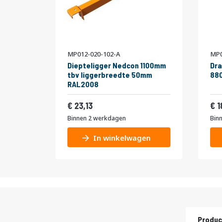
MP012-020-102-A
MP0
Diepteligger Nedcon 1100mm
Dra
tbv liggerbreedte 50mm
880
RAL2008
27,99
23,13
1
Binnen 2 werkdagen
Bin
In winkelwagen
Produc