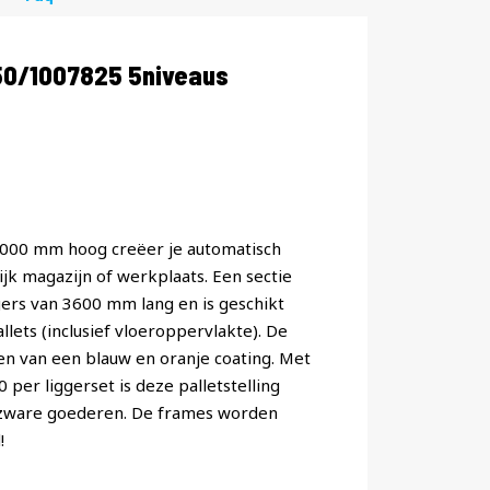
50/1007825 5niveaus
 8000 mm hoog creëer je automatisch
jk magazijn of werkplaats. Een sectie
ggers van 3600 mm lang en is geschikt
lets (inclusief vloeroppervlakte). De
ien van een blauw en oranje coating. Met
er liggerset is deze palletstelling
 zware goederen. De frames worden
!