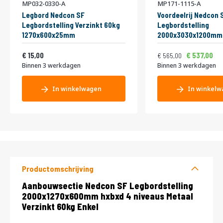
MP032-0330-A
MP171-1115-A
Legbord Nedcon SF
Voordeelrij Nedcon 
Legbordstelling Verzinkt 60kg
Legbordstelling
1270x600x25mm
2000x3030x1200mm 
niveaus Metaal Verz
Vanaf
Normale prijs
Vanaf
18,15
Dubbel
683,65
15,00
537,00
565,00
Binnen 3 werkdagen
Binnen 3 werkdagen
In winkelwagen
In winkelw
Productomschrijving
Productomschrijving
Aanbouwsectie Nedcon SF Legbordstelling
2000x1270x600mm hxbxd 4 niveaus Metaal
Verzinkt 60kg Enkel