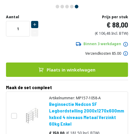
Ga
Uw
naar
DIRECT
Aantal
Prijs per stuk
aanpassing
het
88,00
LEVERBAAR
begin
van
106,48
de
afbeeldingen-
Binnen 3 werkdagen
gallerij
Verzendkosten 85.00
Plaats in winkelwagen
Maak de set compleet
Artikelnummer: MP157-1058-A
Beginsectie Nedcon SF
Legbordstelling 2000x1270x600mm
hxbxd 4 niveaus Metaal Verzinkt
60kg Enkel
150,00
181,50