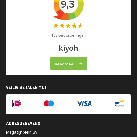
9,3
Waardering:
60%
182 beoordelingen
kiyoh
Beoordeel
VEILIG BETALEN MET
ADRESGEGEVENS
Magazijnplein BV