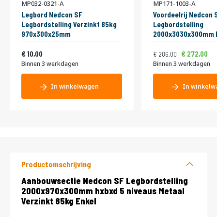
MP032-0321-A
MP171-1003-A
Legbord Nedcon SF
Voordeelrij Nedcon 
Legbordstelling Verzinkt 85kg
Legbordstelling
970x300x25mm
2000x3030x300mm h
niveaus Metaal Verz
Vanaf
Normale prijs
Vanaf
12,10
Enkel
346,06
10,00
272,00
286,00
Binnen 3 werkdagen
Binnen 3 werkdagen
In winkelwagen
In winkelw
Productomschrijving
Productomschrijving
Aanbouwsectie Nedcon SF Legbordstelling
2000x970x300mm hxbxd 5 niveaus Metaal
Verzinkt 85kg Enkel