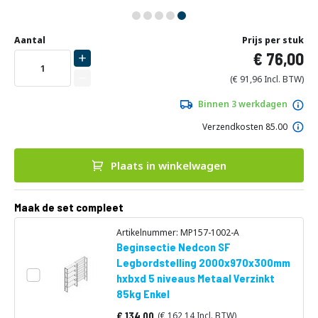
Ga
Uw
naar
DIRECT
Aantal
Prijs per stuk
aanpassing
het
76,00
LEVERBAAR
begin
van
91,96
de
afbeeldingen-
Binnen 3 werkdagen
gallerij
Verzendkosten 85.00
Plaats in winkelwagen
Maak de set compleet
Artikelnummer: MP157-1002-A
Beginsectie Nedcon SF
Legbordstelling 2000x970x300mm
hxbxd 5 niveaus Metaal Verzinkt
85kg Enkel
134,00
162,14