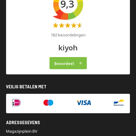
9,3
Waardering:
60%
182 beoordelingen
kiyoh
Beoordeel
VEILIG BETALEN MET
ADRESGEGEVENS
Magazijnplein BV