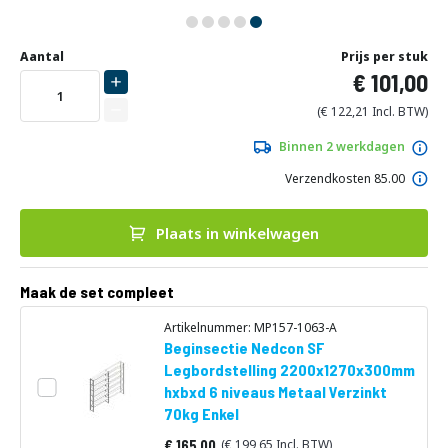
Ga
Uw
naar
DIRECT
Aantal
Prijs per stuk
aanpassing
het
101,00
LEVERBAAR
begin
van
122,21
de
afbeeldingen-
Binnen 2 werkdagen
gallerij
Verzendkosten 85.00
Plaats in winkelwagen
Maak de set compleet
Artikelnummer: MP157-1063-A
Beginsectie Nedcon SF
Legbordstelling 2200x1270x300mm
hxbxd 6 niveaus Metaal Verzinkt
70kg Enkel
165,00
199,65