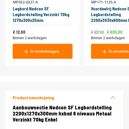
MP032-0327-A
MP171-1125-A
Legbord Nedcon SF
Voordeelrij Nedcon 
Legbordstelling Verzinkt 70kg
Legbordstelling
1270x300x25mm
2200x3030x600mm h
niveaus Metaal Verz
Vanaf
Normale prijs
Vanaf
14,52
Dubbel
770,77
7
12,00
605,00
637,00
Binnen 2 werkdagen
Binnen 2 werkdagen
In winkelwagen
In winkelw
Productomschrijving
Productomschrijving
Aanbouwsectie Nedcon SF Legbordstelling
2200x1270x300mm hxbxd 6 niveaus Metaal
Verzinkt 70kg Enkel