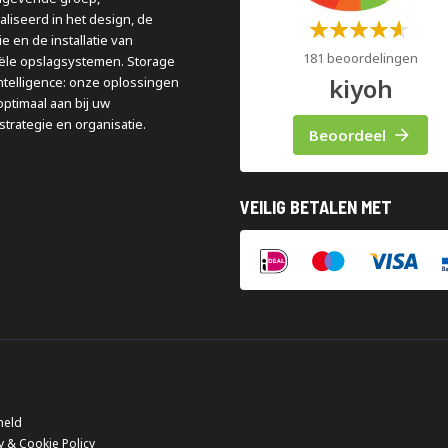
aliseerd in het design, de
Waardering:
e en de installatie van
60%
181 beoordelingen
iële opslagsystemen. Storage
kiyoh
ntelligence: onze oplossingen
optimaal aan bij uw
strategie en organisatie.
Beoordeel
VEILIG BETALEN MET
meld
y & Cookie Policy