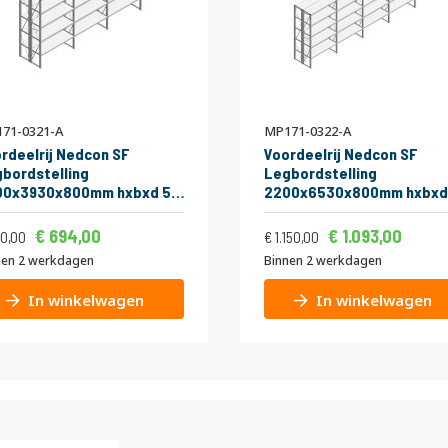
71-0321-A
MP171-0322-A
rdeelrij Nedcon SF
Voordeelrij Nedcon SF
bordstelling
Legbordstelling
00x3930x800mm hxbxd 5
2200x6530x800mm hxbxd
eaus Metaal Verzinkt
niveaus Metaal Verzinkt
Vanaf
Vanaf
ijs
Normale prijs
kg Dubbel
175kg Dubbel
839,74
1.3
694,00
1.093,00
883,30
1.391,50
0,00
1.150,00
nen 2 werkdagen
Binnen 2 werkdagen
In winkelwagen
In winkelwagen