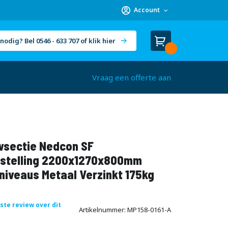
Account
nodig? Bel 0546 - 633 707 of klik hier
Winkelwagen
Cart
(
)
Vraag een offerte aan
sectie Nedcon SF
stelling 2200x1270x800mm
niveaus Metaal Verzinkt 175kg
rste review over dit
Artikelnummer
MP158-0161-A