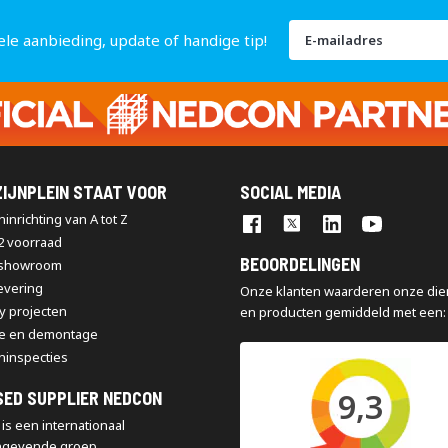
Abonneer
ele aanbieding, update of handige tip!
u
op
onze
nieuwsbrief
IJNPLEIN STAAT VOOR
SOCIAL MEDIA
inrichting van A tot Z
2 voorraad
BEOORDELINGEN
 showroom
levering
Onze klanten waarderen onze die
y projecten
en producten gemiddeld met een:
e en demontage
ninspecties
9,3
SED SUPPLIER NEDCON
is een internationaal
ngevende groep,