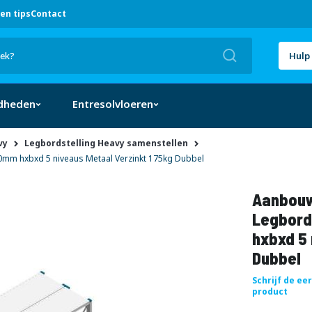
en tips
Contact
Zoek
Hulp 
dheden
Entresolvloeren
vy
Legbordstelling Heavy samenstellen
mm hxbxd 5 niveaus Metaal Verzinkt 175kg Dubbel
Aanbouw
Legbord
hxbxd 5 
Dubbel
Schrijf de ee
product