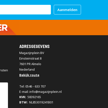
Aanmelden
ADRESGEGEVENS
Magazijnplein BV
Einsteinstraat 8
7601 PR Almelo
Nederland
nsten
Bekijk route
Tel: 0546 - 633 707
E-mail: info@magazijnplein.nl
KVK:
58392165
BTW:
NL853019241B01