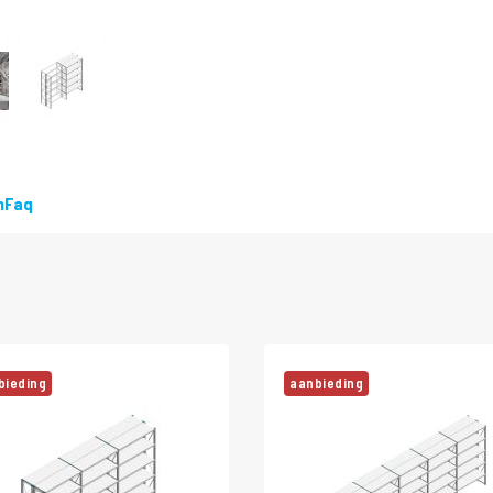
DIRECT
LEVERBAAR
n
Faq
bieding
aanbieding