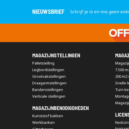
NIEUWSBRIEF
Schrijf je in en mis geen enk
MAGAZIJNSTELLINGEN
MAGAZ
Palletstelling
Magazijn
Legbordstellingen
7.500 m
Grootvakstellingen
200 m2
Draagarmstellingen
Snelle 
Bandenstellingen
Turn ke
Verticale stellingen
Montag
Magazij
MAGAZIJNBENODIGDHEDEN
LICEN
Kunststof bakken
Werkbanken
Nedcon 
toonaa