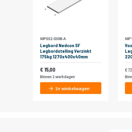
MP032-0308-A
MP1
Legbord Nedcon SF
Voo
Legbordstelling Verzinkt
Leg
175kg 1270x400x40mm
22
niv
Vanaf
Normale pr
175
18,15
15,00
73
Binnen 2 werkdagen
Bin
In winkelwagen