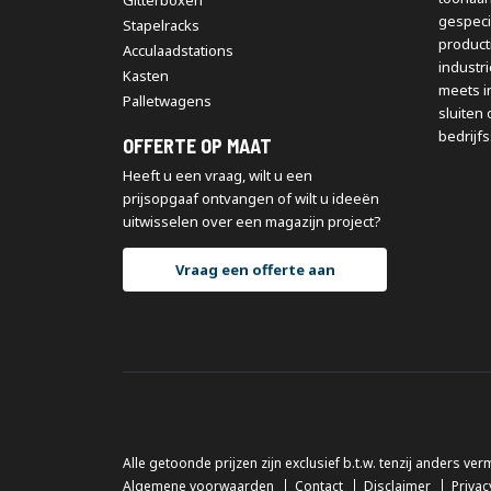
Gitterboxen
gespeci
Stapelracks
producti
Acculaadstations
industr
Kasten
meets i
Palletwagens
sluiten 
bedrijfs
OFFERTE OP MAAT
Heeft u een vraag, wilt u een
prijsopgaaf ontvangen of wilt u ideeën
uitwisselen over een magazijn project?
Vraag een offerte aan
Alle getoonde prijzen zijn exclusief b.t.w. tenzij anders ver
Algemene voorwaarden
Contact
Disclaimer
Privac