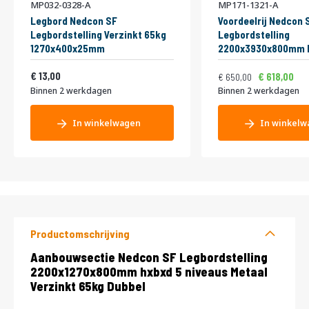
MP032-0328-A
MP171-1321-A
Legbord Nedcon SF
Voordeelrij Nedcon 
Legbordstelling Verzinkt 65kg
Legbordstelling
1270x400x25mm
2200x3930x800mm h
niveaus Metaal Verz
Normale prijs
Vanaf
15,73
13,00
Dubbel
786,50
618,00
650,00
Binnen 2 werkdagen
Binnen 2 werkdagen
In winkelwagen
In winkelw
Productomschrijving
Productomschrijving
Aanbouwsectie Nedcon SF Legbordstelling
2200x1270x800mm hxbxd 5 niveaus Metaal
Verzinkt 65kg Dubbel