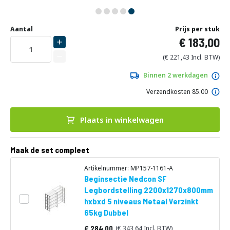
Ga
Uw
naar
DIRECT
Aantal
Prijs per stuk
aanpassing
het
183,00
LEVERBAAR
begin
van
221,43
de
afbeeldingen-
Binnen 2 werkdagen
gallerij
Verzendkosten 85.00
Plaats in winkelwagen
Maak de set compleet
Artikelnummer: MP157-1161-A
Beginsectie Nedcon SF
Legbordstelling 2200x1270x800mm
hxbxd 5 niveaus Metaal Verzinkt
65kg Dubbel
284,00
343,64