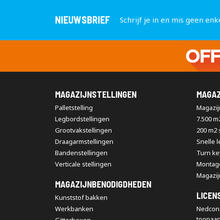
NIEUWSBRIEF
Schrijf je in en mis geen enk
MAGAZIJNSTELLINGEN
MAGAZ
Palletstelling
Magazijn
Legbordstellingen
7.500 m
Grootvakstellingen
200 m2
Draagarmstellingen
Snelle 
Bandenstellingen
Turn ke
Verticale stellingen
Montag
Magazij
MAGAZIJNBENODIGDHEDEN
LICEN
Kunststof bakken
Werkbanken
Nedcon 
toonaa