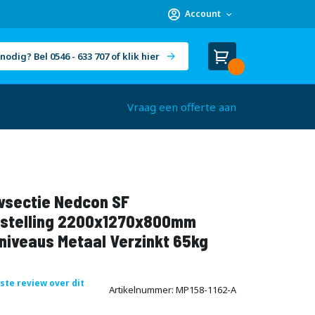
Account
nodig? Bel 0546 - 633 707 of klik hier
Winkelwagen
Cart
(
)
Vraag een offerte aan
sectie Nedcon SF
stelling 2200x1270x800mm
niveaus Metaal Verzinkt 65kg
rste review over dit
Artikelnummer
MP158-1162-A