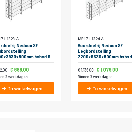
71-1323-A
MP171-1324-A
rdeelrij Nedcon SF
Voordeelrij Nedcon SF
bordstelling
Legbordstelling
00x3930x800mm hxbxd 6
2200x6530x800mm hxbxd
eaus Metaal Verzinkt 65kg
niveaus Metaal Verzinkt 6
Vanaf
Vanaf
ijs
Normale prijs
bel
Dubbel
830,06
1.30
686,00
1.079,00
873,62
1.374,56
2,00
1.136,00
nen 3 werkdagen
Binnen 3 werkdagen
In winkelwagen
In winkelwagen