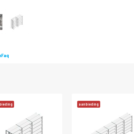
DIRECT
LEVERBAAR
n
Faq
bieding
aanbieding