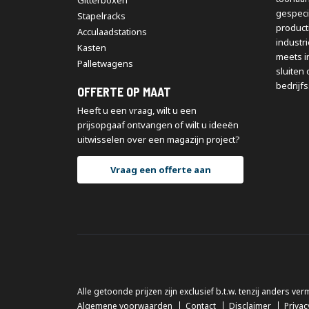
Gitterboxen
gespeci
Stapelracks
producti
Acculaadstations
industr
Kasten
meets i
Palletwagens
sluiten 
bedrijfs
OFFERTE OP MAAT
Heeft u een vraag, wilt u een
prijsopgaaf ontvangen of wilt u ideeën
uitwisselen over een magazijn project?
Vraag een offerte aan
Alle getoonde prijzen zijn exclusief b.t.w. tenzij anders ver
Algemene voorwaarden
Contact
Disclaimer
Privac