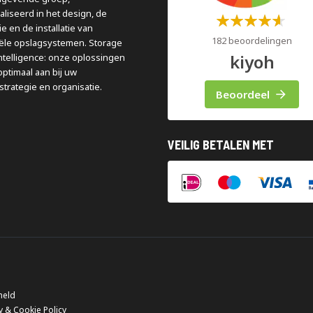
aliseerd in het design, de
Waardering:
e en de installatie van
60%
182 beoordelingen
iële opslagsystemen. Storage
kiyoh
ntelligence: onze oplossingen
optimaal aan bij uw
strategie en organisatie.
Beoordeel
VEILIG BETALEN MET
meld
y & Cookie Policy