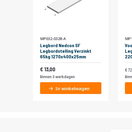
MP032-0328-A
MP1
Legbord Nedcon SF
Voo
Legbordstelling Verzinkt
Leg
65kg 1270x400x25mm
22
niv
Normale pr
Dub
15,73
13,00
72
Binnen 3 werkdagen
Bin
In winkelwagen