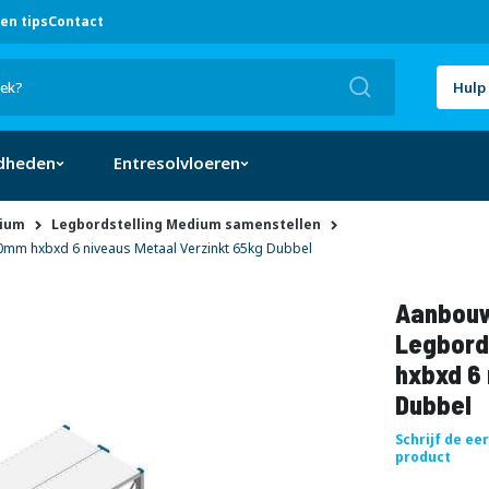
en tips
Contact
Zoek
Hulp 
dheden
Entresolvloeren
dium
Legbordstelling Medium samenstellen
mm hxbxd 6 niveaus Metaal Verzinkt 65kg Dubbel
Aanbouw
Legbord
hxbxd 6 
Dubbel
Schrijf de ee
product