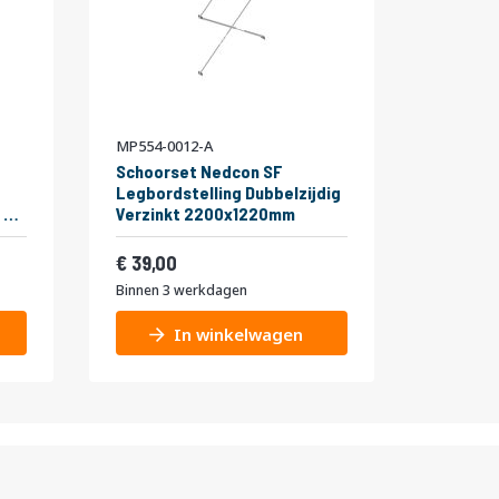
MP554-0012-A
Schoorset Nedcon SF
Legbordstelling Dubbelzijdig
 6
Verzinkt 2200x1220mm
5kg
Vanaf
5,59
47,19
39,00
Binnen 3 werkdagen
In winkelwagen