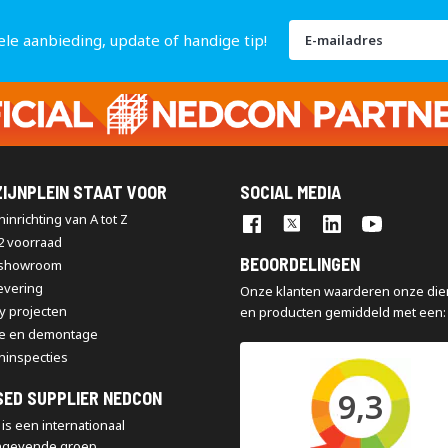
Abonneer
ele aanbieding, update of handige tip!
u
op
onze
nieuwsbrief
IJNPLEIN STAAT VOOR
SOCIAL MEDIA
inrichting van A tot Z
2 voorraad
BEOORDELINGEN
 showroom
levering
Onze klanten waarderen onze die
y projecten
en producten gemiddeld met een:
e en demontage
ninspecties
9,3
SED SUPPLIER NEDCON
is een internationaal
ngevende groep,