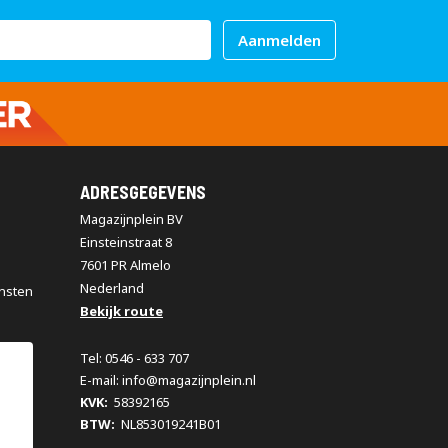
Aanmelden
ADRESGEGEVENS
Magazijnplein BV
Einsteinstraat 8
7601 PR Almelo
Nederland
nsten
Bekijk route
Tel: 0546 - 633 707
E-mail: info@magazijnplein.nl
KVK:
58392165
BTW:
NL853019241B01