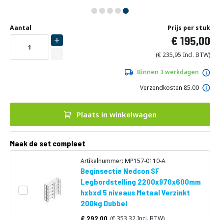
Ga
Uw
naar
DIRECT
Aantal
Prijs per stuk
aanpassing
het
195,00
LEVERBAAR
begin
van
235,95
de
afbeeldingen-
Binnen 3 werkdagen
gallerij
Verzendkosten 85.00
Plaats in winkelwagen
Maak de set compleet
Artikelnummer: MP157-0110-A
Beginsectie Nedcon SF
Legbordstelling 2200x970x600mm
hxbxd 5 niveaus Metaal Verzinkt
200kg Dubbel
292,00
353,32