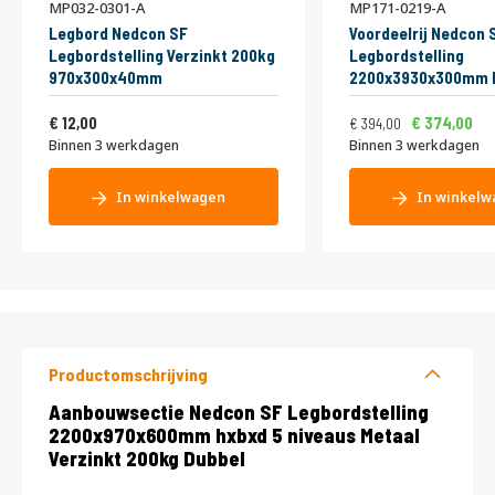
MP032-0301-A
MP171-0219-A
Legbord Nedcon SF
Voordeelrij Nedcon 
Legbordstelling Verzinkt 200kg
Legbordstelling
970x300x40mm
2200x3930x300mm h
niveaus Metaal Verz
Vanaf
Normale prijs
Vanaf
14,52
Enkel
476,74
12,00
374,00
394,00
Binnen 3 werkdagen
Binnen 3 werkdagen
In winkelwagen
In winkelw
Productomschrijving
Productomschrijving
Aanbouwsectie Nedcon SF Legbordstelling
2200x970x600mm hxbxd 5 niveaus Metaal
Verzinkt 200kg Dubbel