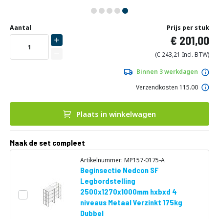
Ga
Uw
naar
DIRECT
Aantal
Prijs per stuk
aanpassing
het
201,00
LEVERBAAR
begin
van
243,21
de
afbeeldingen-
Binnen 3 werkdagen
gallerij
Verzendkosten 115.00
Plaats in winkelwagen
Maak de set compleet
Artikelnummer: MP157-0175-A
Beginsectie Nedcon SF
Legbordstelling
2500x1270x1000mm hxbxd 4
niveaus Metaal Verzinkt 175kg
Dubbel