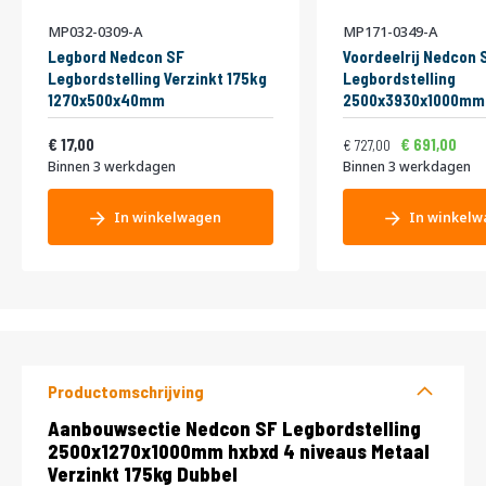
MP032-0309-A
MP171-0349-A
Legbord Nedcon SF
Voordeelrij Nedcon 
Legbordstelling Verzinkt 175kg
Legbordstelling
1270x500x40mm
2500x3930x1000mm 
niveaus Metaal Verz
Vanaf
Normale prijs
Vanaf
20,57
Dubbel
879,67
8
17,00
691,00
727,00
Binnen 3 werkdagen
Binnen 3 werkdagen
In winkelwagen
In winkelw
Productomschrijving
Productomschrijving
Aanbouwsectie Nedcon SF Legbordstelling
2500x1270x1000mm hxbxd 4 niveaus Metaal
Verzinkt 175kg Dubbel