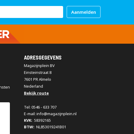
Aanmelden
ADRESGEGEVENS
Magazijnplein BV
Einsteinstraat 8
7601 PR Almelo
Nederland
nsten
Bekijk route
Tel: 0546 - 633 707
E-mail: info@magazijnplein.nl
KVK:
58392165
BTW:
NL853019241B01