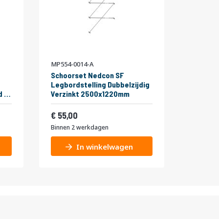
MP554-0014-A
Schoorset Nedcon SF
Legbordstelling Dubbelzijdig
d 5
Verzinkt 2500x1220mm
0kg
Vanaf
5,27
66,55
55,00
Binnen 2 werkdagen
In winkelwagen