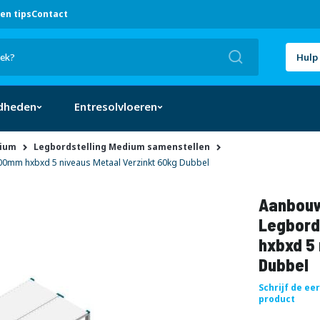
en tips
Contact
Zoek
Hulp 
dheden
Entresolvloeren
dium
Legbordstelling Medium samenstellen
0mm hxbxd 5 niveaus Metaal Verzinkt 60kg Dubbel
Aanbouw
Legbord
hxbxd 5 
Dubbel
Schrijf de ee
product