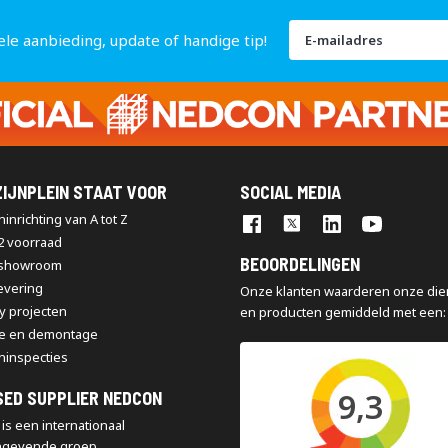
Abonneer
ele aanbieding, update of handige tip!
u
op
onze
nieuwsbrief
IJNPLEIN STAAT VOOR
SOCIAL MEDIA
inrichting van A tot Z
2 voorraad
BEOORDELINGEN
 showroom
levering
Onze klanten waarderen onze die
y projecten
en producten gemiddeld met een:
e en demontage
ninspecties
9,3
SED SUPPLIER NEDCON
is een internationaal
ngevende groep,