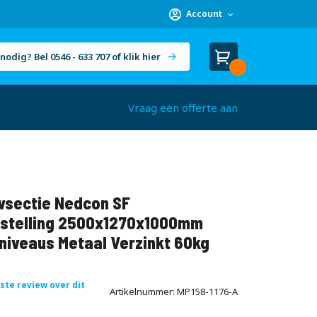
Account
nodig? Bel 0546 - 633 707 of klik hier
Winkelwagen
Cart
(
)
Vraag een offerte aan
sectie Nedcon SF
stelling 2500x1270x1000mm
niveaus Metaal Verzinkt 60kg
rste review over dit
Artikelnummer
MP158-1176-A