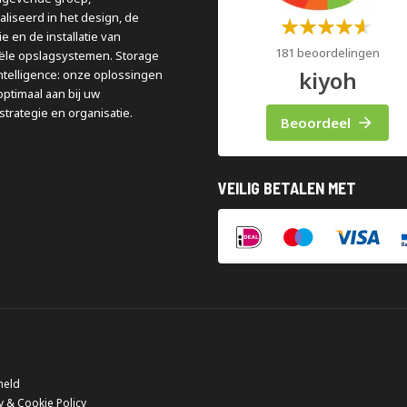
aliseerd in het design, de
Waardering:
e en de installatie van
60%
181 beoordelingen
iële opslagsystemen. Storage
kiyoh
ntelligence: onze oplossingen
optimaal aan bij uw
strategie en organisatie.
Beoordeel
VEILIG BETALEN MET
meld
y & Cookie Policy