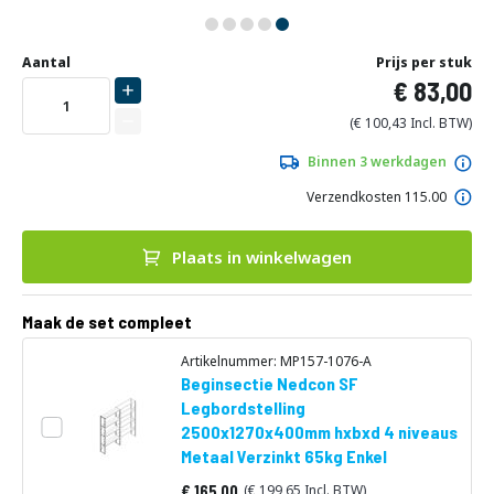
Ga
Uw
naar
DIRECT
Aantal
Prijs per stuk
aanpassing
het
83,00
LEVERBAAR
begin
van
100,43
de
afbeeldingen-
Binnen 3 werkdagen
gallerij
Verzendkosten 115.00
Plaats in winkelwagen
Maak de set compleet
Artikelnummer: MP157-1076-A
Beginsectie Nedcon SF
Legbordstelling
2500x1270x400mm hxbxd 4 niveaus
Metaal Verzinkt 65kg Enkel
165,00
199,65