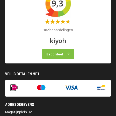
9,3
Waardering:
60%
182 beoordelingen
kiyoh
Beoordeel
VEILIG BETALEN MET
ADRESGEGEVENS
Magazijnplein BV