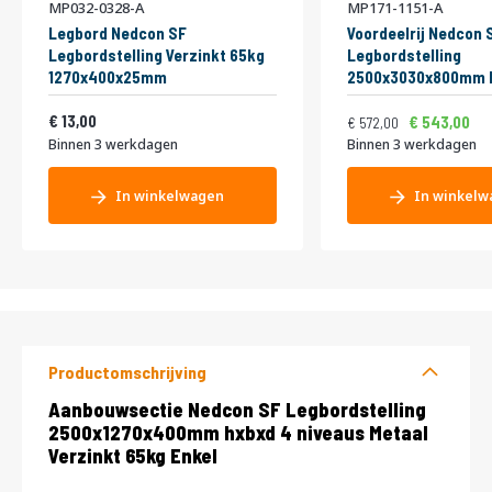
MP032-0328-A
MP171-1151-A
Legbord Nedcon SF
Voordeelrij Nedcon 
Legbordstelling Verzinkt 65kg
Legbordstelling
1270x400x25mm
2500x3030x800mm 
niveaus Metaal Verz
Normale prijs
Vanaf
15,73
13,00
Dubbel
692,12
543,00
572,00
Binnen 3 werkdagen
Binnen 3 werkdagen
In winkelwagen
In winkelw
Productomschrijving
Productomschrijving
Aanbouwsectie Nedcon SF Legbordstelling
2500x1270x400mm hxbxd 4 niveaus Metaal
Verzinkt 65kg Enkel