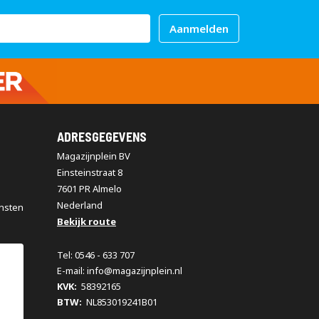
Aanmelden
ADRESGEGEVENS
Magazijnplein BV
Einsteinstraat 8
7601 PR Almelo
Nederland
nsten
Bekijk route
Tel: 0546 - 633 707
E-mail: info@magazijnplein.nl
KVK:
58392165
BTW:
NL853019241B01