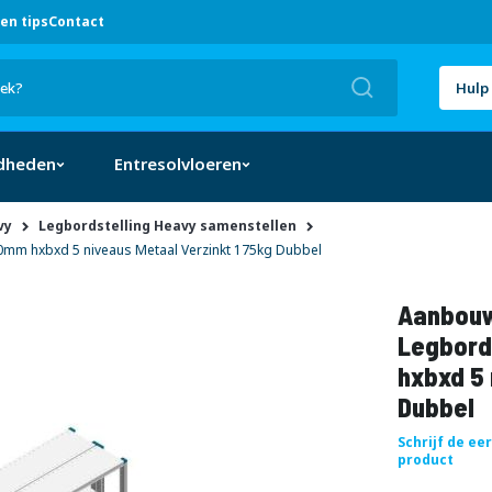
en tips
Contact
Zoek
Hulp 
dheden
Entresolvloeren
vy
Legbordstelling Heavy samenstellen
mm hxbxd 5 niveaus Metaal Verzinkt 175kg Dubbel
Aanbouw
Legbord
hxbxd 5 
Dubbel
Schrijf de ee
product