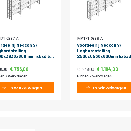
71-0337-A
MP171-0338-A
rdeelrij Nedcon SF
Voordeelrij Nedcon SF
bordstelling
Legbordstelling
00x3930x600mm hxbxd 5
2500x6530x600mm hxbxd
eaus Metaal Verzinkt
niveaus Metaal Verzinkt
Vanaf
Vanaf
ijs
Normale prijs
kg Dubbel
175kg Dubbel
914,76
1.4
756,00
1.184,00
963,16
1.507,66
6,00
1.246,00
nen 2 werkdagen
Binnen 2 werkdagen
In winkelwagen
In winkelwagen