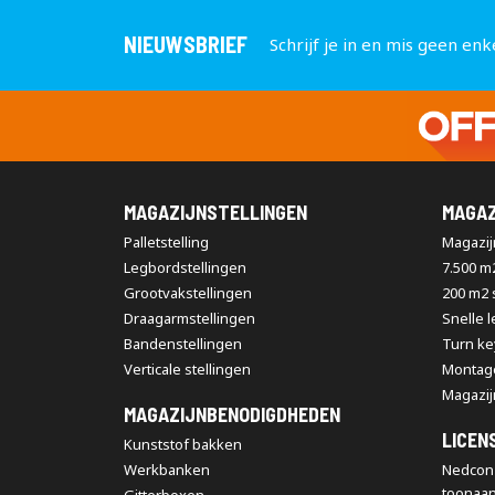
NIEUWSBRIEF
Schrijf je in en mis geen enk
MAGAZIJNSTELLINGEN
MAGAZ
Palletstelling
Magazijn
Legbordstellingen
7.500 m
Grootvakstellingen
200 m2
Draagarmstellingen
Snelle 
Bandenstellingen
Turn ke
Verticale stellingen
Montag
Magazij
MAGAZIJNBENODIGDHEDEN
LICEN
Kunststof bakken
Werkbanken
Nedcon 
toonaa