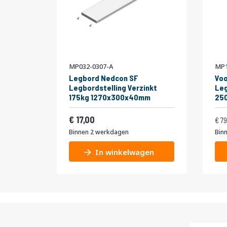
MP032-0307-A
MP1
Legbord Nedcon SF
Voo
Legbordstelling Verzinkt
Leg
175kg 1270x300x40mm
25
niv
Vanaf
Normale pr
175
20,57
17,00
79
Binnen 2 werkdagen
Bin
In winkelwagen