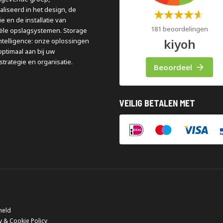
aliseerd in het design, de
Waardering:
e en de installatie van
60%
181 beoordelingen
iële opslagsystemen. Storage
kiyoh
ntelligence: onze oplossingen
optimaal aan bij uw
strategie en organisatie.
Beoordeel
VEILIG BETALEN MET
meld
y & Cookie Policy