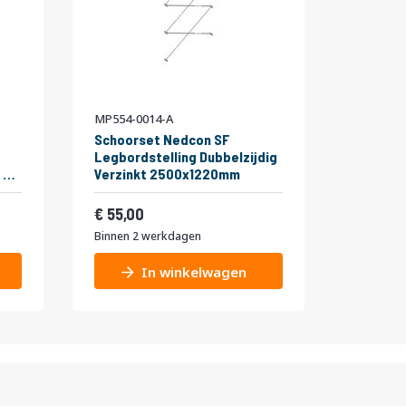
MP554-0014-A
Schoorset Nedcon SF
Legbordstelling Dubbelzijdig
 5
Verzinkt 2500x1220mm
Vanaf
32,64
66,55
55,00
Binnen 2 werkdagen
In winkelwagen