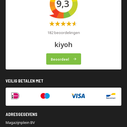
9,3
Waardering:
60%
182 beoordelingen
kiyoh
Beoordeel
VEILIG BETALEN MET
ADRESGEGEVENS
Magazijnplein BV