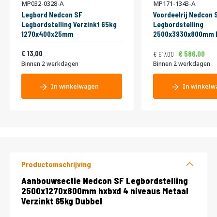
MP032-0328-A
MP171-1343-A
Legbord Nedcon SF
Voordeelrij Nedcon 
Legbordstelling Verzinkt 65kg
Legbordstelling
1270x400x25mm
2500x3930x800mm 
niveaus Metaal Verz
Normale prijs
Vanaf
15,73
13,00
Dubbel
746,57
7
586,00
617,00
Binnen 2 werkdagen
Binnen 2 werkdagen
In winkelwagen
In winkelw
Productomschrijving
Productomschrijving
Aanbouwsectie Nedcon SF Legbordstelling
2500x1270x800mm hxbxd 4 niveaus Metaal
Verzinkt 65kg Dubbel