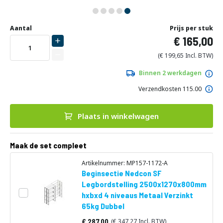
Ga
Uw
naar
DIRECT
Aantal
Prijs per stuk
aanpassing
het
165,00
LEVERBAAR
begin
van
199,65
de
afbeeldingen-
Binnen 2 werkdagen
gallerij
Verzendkosten 115.00
Plaats in winkelwagen
Maak de set compleet
Artikelnummer: MP157-1172-A
Beginsectie Nedcon SF
Legbordstelling 2500x1270x800mm
hxbxd 4 niveaus Metaal Verzinkt
65kg Dubbel
287,00
347,27