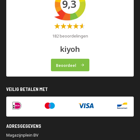
9,3
Waardering:
60%
182 beoordelingen
kiyoh
Beoordeel
VEILIG BETALEN MET
ADRESGEGEVENS
Magazijnplein BV