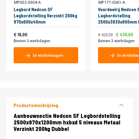
MP032-0304-A
MP171-0261-A
Legbord Nedcon SF
Voordeelrij Nedcon 
Legbordstelling Verzinkt 200kg
Legbordstelling
970x600x40mm
2500x3930x600mm h
niveaus Metaal Verz
Vanaf
Normale prijs
Vanaf
19,36
Enkel
555,39
16,00
436,00
459,00
Binnen 3 werkdagen
Binnen 3 werkdagen
In winkelwagen
In winkelw
Productomschrijving
Productomschrijving
Aanbouwsectie Nedcon SF Legbordstelling
2500x970x1200mm hxbxd 5 niveaus Metaal
Verzinkt 200kg Dubbel