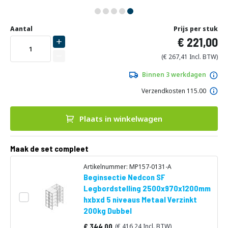
Ga
Uw
naar
DIRECT
Aantal
Prijs per stuk
aanpassing
het
221,00
LEVERBAAR
begin
van
267,41
de
afbeeldingen-
Binnen 3 werkdagen
gallerij
Verzendkosten 115.00
Plaats in winkelwagen
Maak de set compleet
Artikelnummer: MP157-0131-A
Beginsectie Nedcon SF
Legbordstelling 2500x970x1200mm
hxbxd 5 niveaus Metaal Verzinkt
200kg Dubbel
344,00
416,24