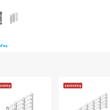
DIRECT
LEVERBAAR
n
Faq
bieding
aanbieding