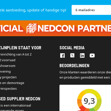
Abonneer
ele aanbieding, update of handige tip!
u
op
onze
nieuwsbrief
IJNPLEIN STAAT VOOR
SOCIAL MEDIA
inrichting van A tot Z
2 voorraad
BEOORDELINGEN
 showroom
levering
Onze klanten waarderen onze die
y projecten
en producten gemiddeld met een:
e en demontage
ninspecties
9,3
SED SUPPLIER NEDCON
is een internationaal
ngevende groep,