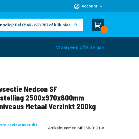
Account
nodig? Bel 0546 - 633 707 of klik hier
Winkelwagen
Cart
(
)
Vraag een offerte aan
sectie Nedcon SF
stelling 2500x970x600mm
niveaus Metaal Verzinkt 200kg
rste review over dit
Artikelnummer
MP158-0121-A