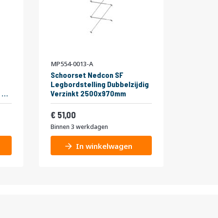
MP554-0013-A
Schoorset Nedcon SF
Legbordstelling Dubbelzijdig
 5
Verzinkt 2500x970mm
Vanaf
94
61,71
51,00
Binnen 3 werkdagen
In winkelwagen