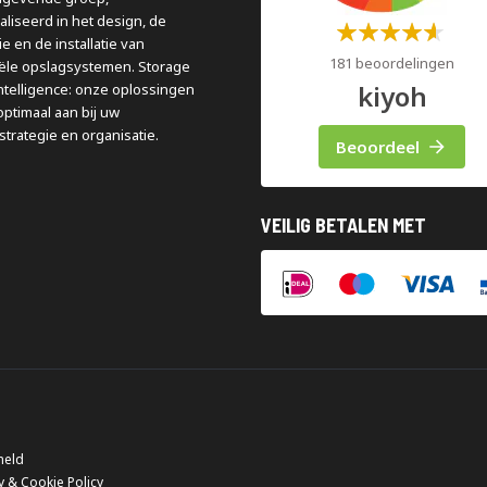
aliseerd in het design, de
Waardering:
e en de installatie van
60%
181 beoordelingen
iële opslagsystemen. Storage
kiyoh
ntelligence: onze oplossingen
optimaal aan bij uw
strategie en organisatie.
Beoordeel
VEILIG BETALEN MET
meld
y & Cookie Policy