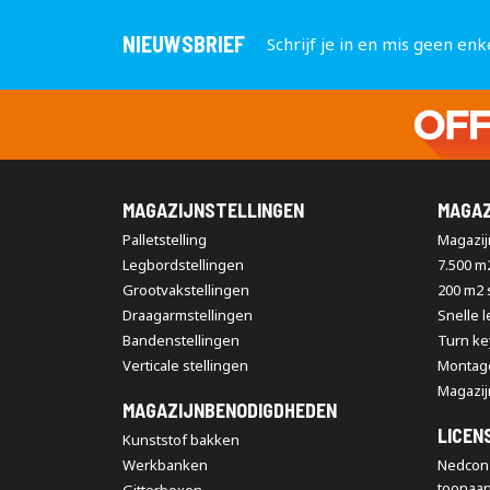
NIEUWSBRIEF
Schrijf je in en mis geen enk
MAGAZIJNSTELLINGEN
MAGAZ
Palletstelling
Magazijn
Legbordstellingen
7.500 m
Grootvakstellingen
200 m2
Draagarmstellingen
Snelle 
Bandenstellingen
Turn ke
Verticale stellingen
Montag
Magazij
MAGAZIJNBENODIGDHEDEN
LICEN
Kunststof bakken
Werkbanken
Nedcon 
toonaa