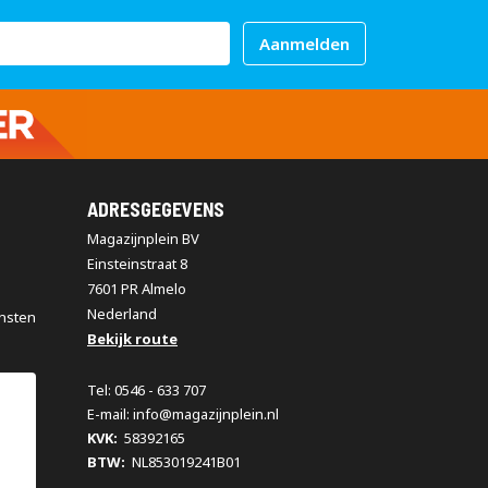
Aanmelden
ADRESGEGEVENS
Magazijnplein BV
Einsteinstraat 8
7601 PR Almelo
Nederland
nsten
Bekijk route
Tel: 0546 - 633 707
E-mail: info@magazijnplein.nl
KVK:
58392165
BTW:
NL853019241B01