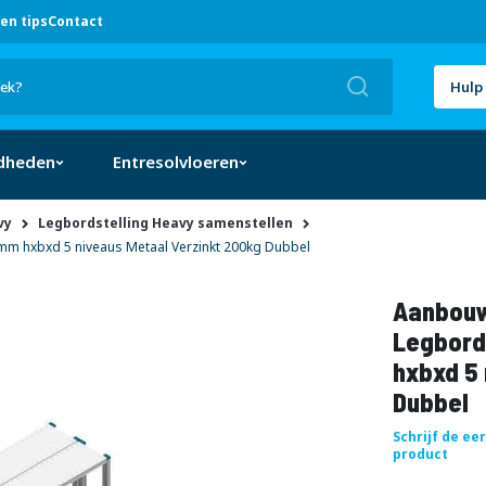
en tips
Contact
Zoek
Hulp 
dheden
Entresolvloeren
vy
Legbordstelling Heavy samenstellen
m hxbxd 5 niveaus Metaal Verzinkt 200kg Dubbel
Aanbouw
Legbord
hxbxd 5 
Dubbel
Schrijf de ee
product