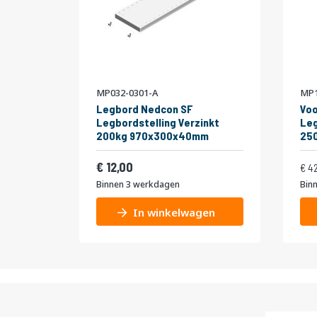
MP032-0301-A
MP1
Legbord Nedcon SF
Voo
Legbordstelling Verzinkt
Leg
200kg 970x300x40mm
25
niv
Vanaf
Normale pr
175
14,52
12,00
4
Binnen 3 werkdagen
Bin
In winkelwagen