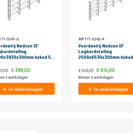
71-0241-A
MP171-0242-A
rdeelrij Nedcon SF
Voordeelrij Nedcon SF
bordstelling
Legbordstelling
00x3930x300mm hxbxd 5
2500x6530x300mm hxbxd
eaus Metaal Verzinkt
niveaus Metaal Verzinkt
Vanaf
Vanaf
ijs
Normale prijs
kg Enkel
175kg Enkel
482,79
742,
399,00
614,00
508,20
781,66
20,00
646,00
nen 3 werkdagen
Binnen 3 werkdagen
In winkelwagen
In winkelwagen