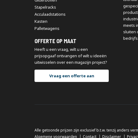
Gitterboxen
gespeci
Stapelracks
producti
Acculaadstations
industr
Kasten
meets i
Palletwagens
sluiten 
bedrijfs
OFFERTE OP MAAT
Heeft u een vraag, wilt u een
prijsopgaaf ontvangen of wilt u ideeën
uitwisselen over een magazijn project?
Vraag een offerte aan
Alle getoonde prijzen zijn exclusief b.t.w. tenzij anders ver
Algemene voorwaarden
Contact
Disclaimer
Privac