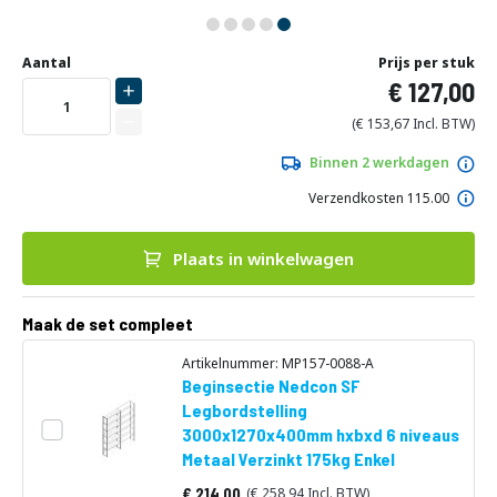
Ga
Uw
naar
DIRECT
Aantal
Prijs per stuk
aanpassing
het
127,00
LEVERBAAR
begin
van
153,67
de
afbeeldingen-
Binnen 2 werkdagen
gallerij
Verzendkosten 115.00
Plaats in winkelwagen
Maak de set compleet
Artikelnummer: MP157-0088-A
Beginsectie Nedcon SF
Legbordstelling
3000x1270x400mm hxbxd 6 niveaus
Metaal Verzinkt 175kg Enkel
214,00
258,94