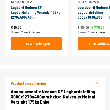
MP032-0308-A
MP171-0175-A
Legbord Nedcon SF
Voordeelrij Nedcon 
Legbordstelling Verzinkt 175kg
Legbordstelling
1270x400x40mm
3000x3030x800mm h
niveaus Metaal Verz
Vanaf
Normale prijs
Vanaf
18,15
Dubbel
980,10
9
15,00
770,00
810,00
Binnen 2 werkdagen
Binnen 2 werkdagen
In winkelwagen
In winkelw
Productomschrijving
Productomschrijving
Aanbouwsectie Nedcon SF Legbordstelling
3000x1270x400mm hxbxd 6 niveaus Metaal
Verzinkt 175kg Enkel