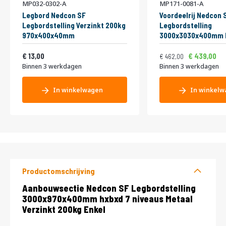
MP032-0302-A
MP171-0081-A
Legbord Nedcon SF
Voordeelrij Nedcon 
Legbordstelling Verzinkt 200kg
Legbordstelling
970x400x40mm
3000x3030x400mm 
niveaus Metaal Verz
Vanaf
Normale prijs
Vanaf
15,73
Enkel
559,02
13,00
439,00
462,00
Binnen 3 werkdagen
Binnen 3 werkdagen
In winkelwagen
In winkelw
Productomschrijving
Productomschrijving
Aanbouwsectie Nedcon SF Legbordstelling
3000x970x400mm hxbxd 7 niveaus Metaal
Verzinkt 200kg Enkel