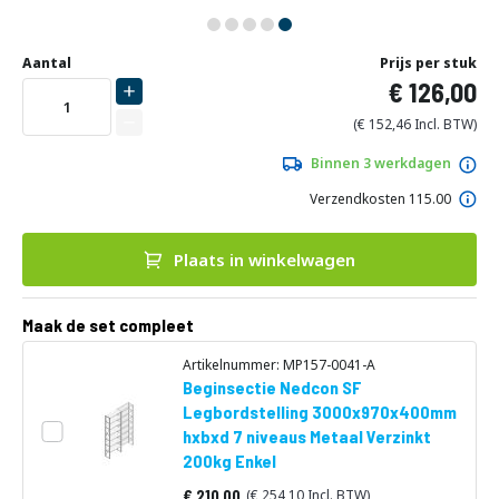
Ga
Uw
naar
DIRECT
Aantal
Prijs per stuk
aanpassing
het
126,00
LEVERBAAR
begin
van
152,46
de
afbeeldingen-
Binnen 3 werkdagen
gallerij
Verzendkosten 115.00
Plaats in winkelwagen
Maak de set compleet
Artikelnummer: MP157-0041-A
Beginsectie Nedcon SF
Legbordstelling 3000x970x400mm
hxbxd 7 niveaus Metaal Verzinkt
200kg Enkel
210,00
254,10