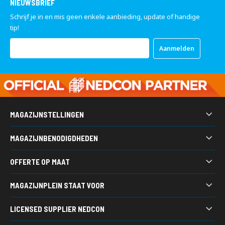
NIEUWSBRIEF
Schrijf je in en mis geen enkele aanbieding, update of handige
tip!
Abonneer
Aanmelden
u
op
onze
nieuwsbrief
MAGAZIJNSTELLINGEN
Palletstelling
MAGAZIJNBENODIGDHEDEN
Legbordstellingen
Kunststof bakken
Grootvakstellingen
OFFERTE OP MAAT
Werkbanken
Draagarmstellingen
Heeft u een vraag, wilt u een prijsopgaaf ontvangen of wilt u
Gitterboxen
Bandenstellingen
MAGAZIJNPLEIN STAAT VOOR
ideeën uitwisselen over een magazijn project?
Stapelracks
Verticale stellingen
Magazijninrichting van A tot Z
Acculaadstations
LICENSED SUPPLIER NEDCON
Vraag een offerte aan
7.500 m2 voorraad
Kasten