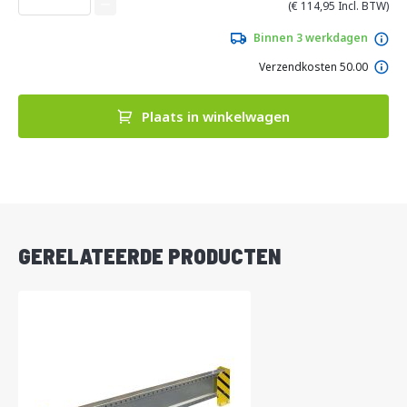
van
114,95
de
afbeeldingen-
Binnen 3 werkdagen
gallerij
Verzendkosten 50.00
Plaats in winkelwagen
DIRECT
LEVERBAAR
GERELATEERDE PRODUCTEN