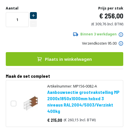
Ga
Uw
naar
DIRECT
Aantal
Prijs per stuk
aanpassing
het
256,00
LEVERBAAR
begin
van
309,76
de
afbeeldingen-
Binnen 3 werkdagen
gallerij
Verzendkosten 95.00
Plaats in winkelwagen
Maak de set compleet
Artikelnummer: MP156-0082-A
Aanbouwsectie grootvakstelling MP
2000x1850x1000mm hxbxd 3
niveaus RAL2004/5003/Verzinkt
400kg
215,00
260,15
Vanaf