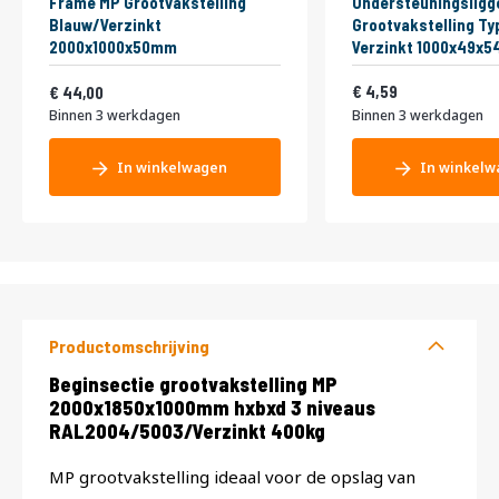
Frame MP Grootvakstelling
Ondersteuningsligg
Blauw/Verzinkt
Grootvakstelling Ty
2000x1000x50mm
Verzinkt 1000x49x
Vanaf
5,55
53,24
4,59
44,00
Binnen 3 werkdagen
Binnen 3 werkdagen
In winkelwagen
In winkelw
Productomschrijving
Productomschrijving
Beginsectie grootvakstelling MP
2000x1850x1000mm hxbxd 3 niveaus
RAL2004/5003/Verzinkt 400kg
MP grootvakstelling ideaal voor de opslag van