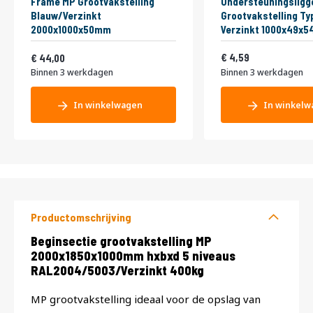
Frame MP Grootvakstelling
Ondersteuningsligg
Blauw/Verzinkt
Grootvakstelling Ty
2000x1000x50mm
Verzinkt 1000x49x
Vanaf
5,55
53,24
4,59
44,00
Binnen 3 werkdagen
Binnen 3 werkdagen
In winkelwagen
In winkelw
Productomschrijving
Productomschrijving
Beginsectie grootvakstelling MP
2000x1850x1000mm hxbxd 5 niveaus
RAL2004/5003/Verzinkt 400kg
MP grootvakstelling ideaal voor de opslag van