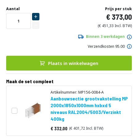
Ga
Uw
naar
DIRECT
Aantal
Prijs per stuk
aanpassing
het
373,00
LEVERBAAR
begin
van
451,33
de
afbeeldingen-
Binnen 3 werkdagen
gallerij
Verzendkosten 95.00
Plaats in winkelwagen
Maak de set compleet
Artikelnummer: MP156-0084-A
Aanbouwsectie grootvakstelling MP
2000x1850x1000mm hxbxd 5
niveaus RAL2004/5003/Verzinkt
400kg
332,00
401,72
Vanaf