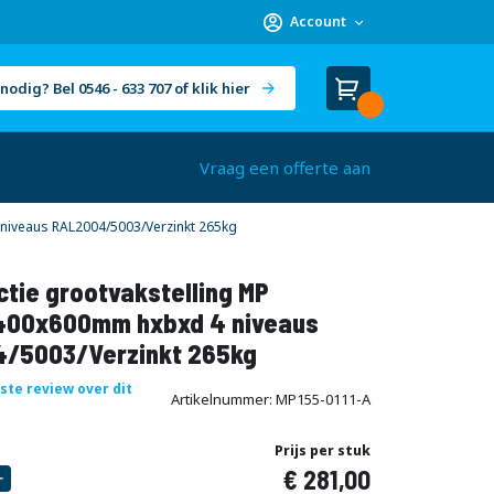
Account
nodig? Bel 0546 - 633 707 of klik hier
Winkelwagen
Cart
(
)
Vraag een offerte aan
niveaus RAL2004/5003/Verzinkt 265kg
tie grootvakstelling MP
00x600mm hxbxd 4 niveaus
/5003/Verzinkt 265kg
rste review over dit
Artikelnummer
MP155-0111-A
Prijs per stuk
281,00