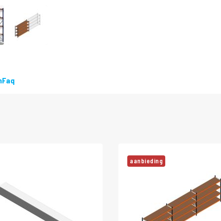
n
Faq
aanbieding