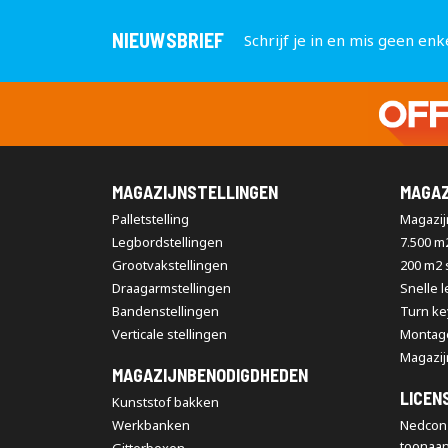
NIEUWSBRIEF
Schrijf je in en mis geen enk
MAGAZIJNSTELLINGEN
MAGAZ
Palletstelling
Magazijn
Legbordstellingen
7.500 m
Grootvakstellingen
200 m2
Draagarmstellingen
Snelle 
Bandenstellingen
Turn ke
Verticale stellingen
Montag
Magazij
MAGAZIJNBENODIGDHEDEN
LICEN
Kunststof bakken
Werkbanken
Nedcon 
toonaa