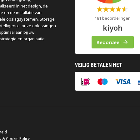
aliseerd in het design, de
Waardering:
e en de installatie van
60%
181 beoordelingen
iële opslagsystemen. Storage
kiyoh
ntelligence: onze oplossingen
optimaal aan bij uw
strategie en organisatie.
Beoordeel
VEILIG BETALEN MET
meld
y & Cookie Policy