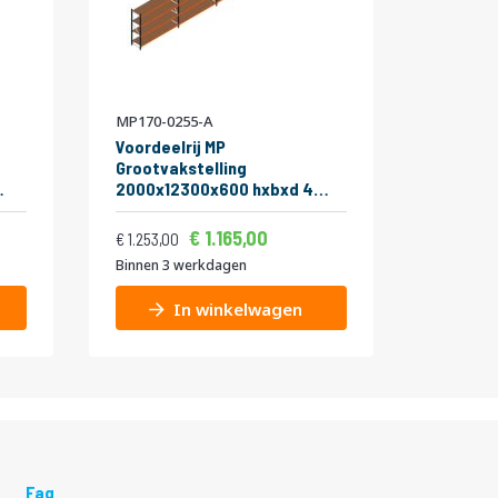
MP170-0255-A
MP547-0
Voordeelrij MP
Legbord
Grootvakstelling
ZS 265
2000x12300x600 hxbxd 4
niveaus
Vanaf
Vanaf
Normale prijs
RAL2004/5003/Verzinkt
1.409,65
1.165,00
56,00
1.516,13
1.253,00
265kg
Binnen 3 werkdagen
Binnen 3
In winkelwagen
Faq