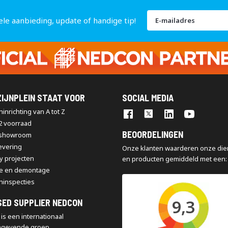
Abonneer
ele aanbieding, update of handige tip!
u
op
onze
nieuwsbrief
IJNPLEIN STAAT VOOR
SOCIAL MEDIA
inrichting van A tot Z
2 voorraad
BEOORDELINGEN
 showroom
levering
Onze klanten waarderen onze die
y projecten
en producten gemiddeld met een:
e en demontage
ninspecties
9,3
SED SUPPLIER NEDCON
is een internationaal
ngevende groep,