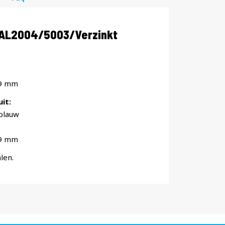
RAL2004/5003/Verzinkt
19 mm
it:
blauw
19 mm
len.