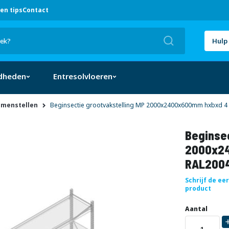
en tips
Contact
Zoek
Hulp 
dheden
Entresolvloeren
amenstellen
Beginsectie grootvakstelling MP 2000x2400x600mm hxbxd 4 
Beginsec
2000x24
RAL2004
Schrijf de ee
product
Uw
DIRECT
Aantal
aanpassing
LEVERBAAR