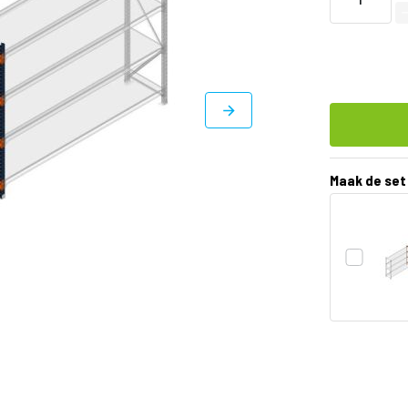
Maak de set
DIRECT
LEVERBAAR