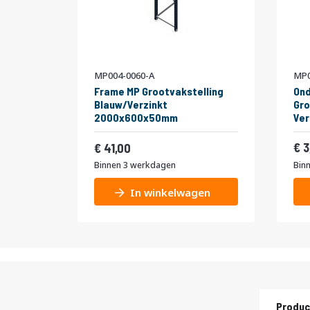
MP004-0060-A
MP0
Frame MP Grootvakstelling
Ond
Blauw/Verzinkt
Gro
2000x600x50mm
Ve
Vanaf
49,61
3
41,00
Binnen 3 werkdagen
Bin
In winkelwagen
Produc