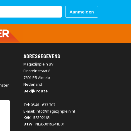
Aanmelden
ADRESGEGEVENS
Magazijnplein BV
Einsteinstraat 8
7601 PR Almelo
Nederland
nsten
Bekijk route
Tel: 0546 - 633 707
E-mail: info@magazijnplein.nl
KVK:
58392165
BTW:
NL853019241B01