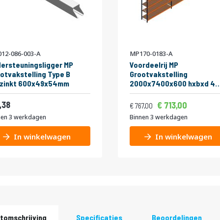
12-086-003-A
MP170-0183-A
ersteuningsligger MP
Voordeelrij MP
otvakstelling Type B
Grootvakstelling
rzinkt 600x49x54mm
2000x7400x600 hxbxd 4
niveaus
Vanaf
Normale prijs
RAL2004/5003/Verzinkt
4,09
,38
862,73
713,00
928,07
767,00
265kg
nen 3 werkdagen
Binnen 3 werkdagen
In winkelwagen
In winkelwagen
tomschrijving
Specificaties
Beoordelingen