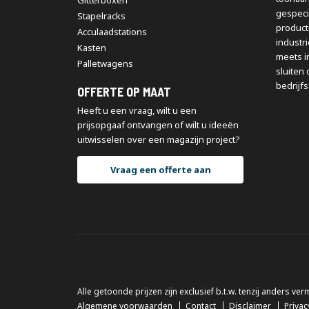
Gitterboxen
gespeci
Stapelracks
producti
Acculaadstations
industr
Kasten
meets i
Palletwagens
sluiten 
bedrijfs
OFFERTE OP MAAT
Heeft u een vraag, wilt u een
prijsopgaaf ontvangen of wilt u ideeën
uitwisselen over een magazijn project?
Vraag een offerte aan
Alle getoonde prijzen zijn exclusief b.t.w. tenzij anders ver
Algemene voorwaarden
Contact
Disclaimer
Privac