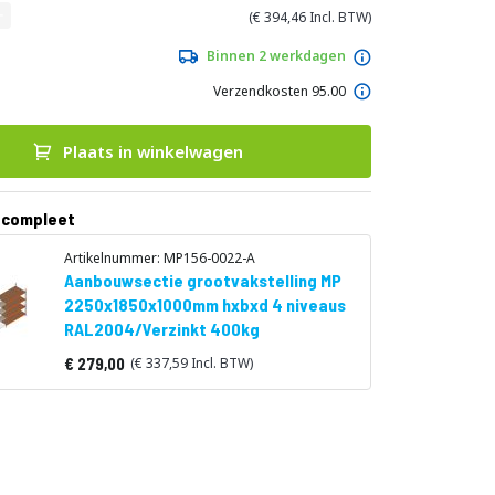
394,46
Binnen 2 werkdagen
Verzendkosten 95.00
Plaats in winkelwagen
 compleet
Artikelnummer: MP156-0022-A
Aanbouwsectie grootvakstelling MP
2250x1850x1000mm hxbxd 4 niveaus
RAL2004/Verzinkt 400kg
279,00
337,59
Vanaf