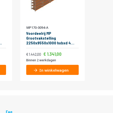
MP170-0094-A
MP547-0
Voordeelrij MP
Legbord
Grootvakstelling
ZS 400 k
2250x9550x1000 hxbxd 4
onderst
t
niveaus RAL2004/Verzinkt
1850x1
Vanaf
Vanaf
Normale prijs
400kg
2
1.622,61
1.341,00
63,00
1.744,82
1.442,00
Binnen 2 werkdagen
Binnen 2
In winkelwagen
Faq