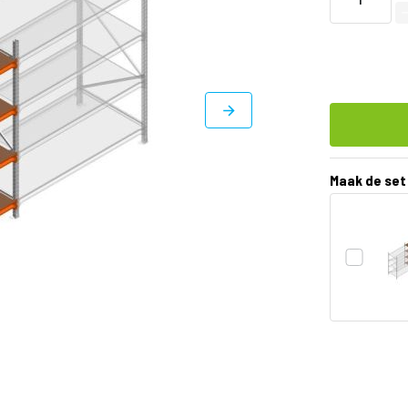
Maak de set
DIRECT
LEVERBAAR