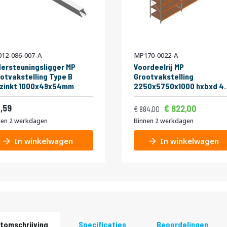
12-086-007-A
MP170-0022-A
ersteuningsligger MP
Voordeelrij MP
otvakstelling Type B
Grootvakstelling
rzinkt 1000x49x54mm
2250x5750x1000 hxbxd 4
niveaus RAL2004/Verzink
Vanaf
Normale prijs
400kg
5,55
,59
994,6
822,00
1.069,64
884,00
nen 2 werkdagen
Binnen 2 werkdagen
In winkelwagen
In winkelwagen
tomschrijving
Specificaties
Beoordelingen