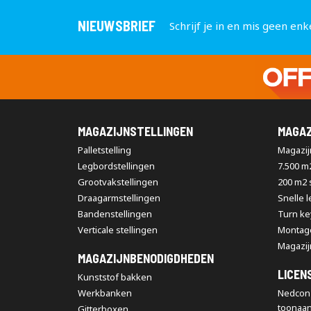
NIEUWSBRIEF
Schrijf je in en mis geen enk
MAGAZIJNSTELLINGEN
MAGAZ
Palletstelling
Magazijn
Legbordstellingen
7.500 m
Grootvakstellingen
200 m2
Draagarmstellingen
Snelle 
Bandenstellingen
Turn ke
Verticale stellingen
Montag
Magazij
MAGAZIJNBENODIGDHEDEN
LICEN
Kunststof bakken
Werkbanken
Nedcon 
toonaa
Gitterboxen