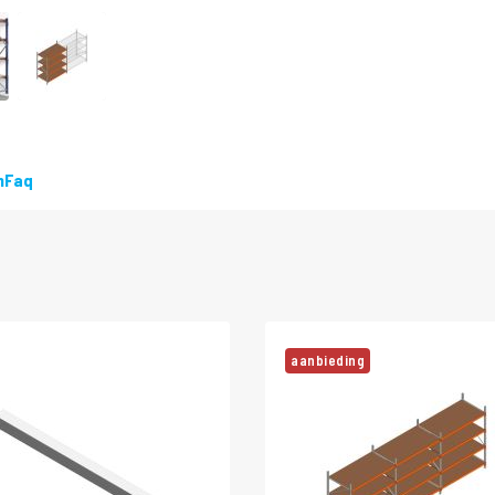
n
Faq
aanbieding