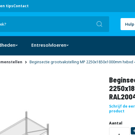
en tips
Contact
Zoek
Hulp 
dheden
Entresolvloeren
amenstellen
Beginsectie grootvakstelling MP 2250x1850x1000mm hxbxd 4
Beginsec
2250x18
RAL2004
Schrijf de ee
product
Uw
DIRECT
Aantal
aanpassing
LEVERBAAR