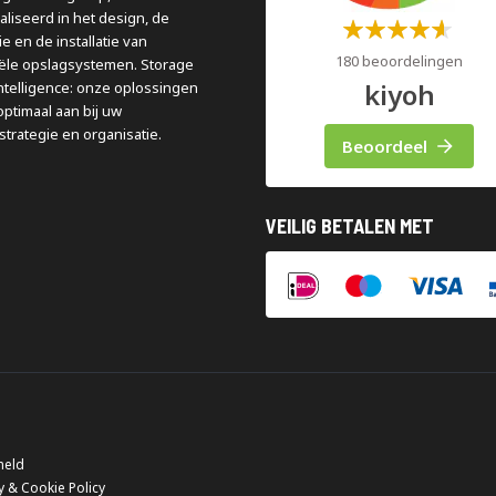
aliseerd in het design, de
Waardering:
e en de installatie van
60%
180 beoordelingen
iële opslagsystemen. Storage
kiyoh
ntelligence: onze oplossingen
optimaal aan bij uw
strategie en organisatie.
Beoordeel
VEILIG BETALEN MET
meld
y & Cookie Policy