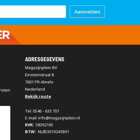
Aanmelden
ADRESGEGEVENS
Magazijnplein BV
Einsteinstraat 8
7601 PR Almelo
Nederland
nsten
Bekijk route
Tel: 0546 - 633 707
E-mail: info@magazijnplein.nl
KVK:
58392165
BTW:
NL853019241B01