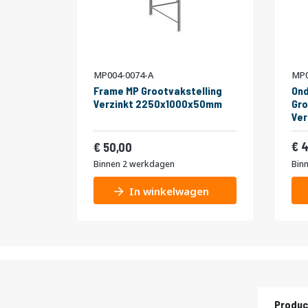
MP004-0074-A
MP0
Frame MP Grootvakstelling
Ond
Verzinkt 2250x1000x50mm
Gro
Ve
Vanaf
60,50
4
50,00
Binnen 2 werkdagen
Bin
In winkelwagen
Produc