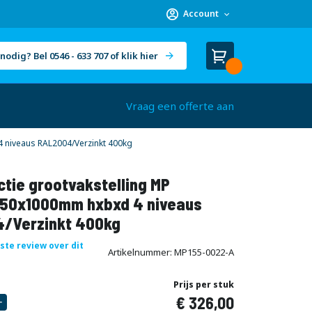
Account
nodig? Bel 0546 - 633 707 of klik hier
Winkelwagen
Cart
(
)
Vraag een offerte aan
 niveaus RAL2004/Verzinkt 400kg
tie grootvakstelling MP
50x1000mm hxbxd 4 niveaus
/Verzinkt 400kg
rste review over dit
Artikelnummer
MP155-0022-A
Prijs per stuk
326,00