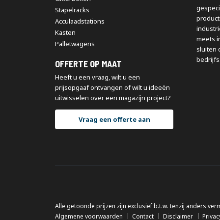
gespeci
Stapelracks
producti
Acculaadstations
industr
Kasten
meets i
Palletwagens
sluiten 
bedrijfs
OFFERTE OP MAAT
Heeft u een vraag, wilt u een
prijsopgaaf ontvangen of wilt u ideeën
uitwisselen over een magazijn project?
Vraag een offerte aan
Alle getoonde prijzen zijn exclusief b.t.w. tenzij anders ver
Algemene voorwaarden
Contact
Disclaimer
Privac