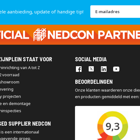
Abonneer
ele aanbieding, update of handige tip!
u
op
onze
nieuwsbrief
IJNPLEIN STAAT VOOR
SOCIAL MEDIA
inrichting van A tot Z
2 voorraad
BEOORDELINGEN
 showroom
levering
Onze klanten waarderen onze die
y projecten
en producten gemiddeld met een:
e en demontage
ninspecties
9,3
SED SUPPLIER NEDCON
is een internationaal
ngevende groep,