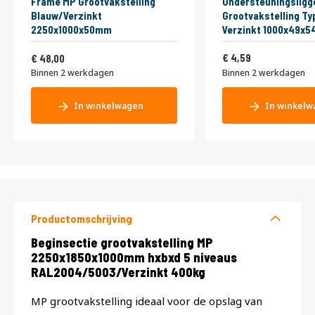
Frame MP Grootvakstelling
Ondersteuningsligg
Blauw/Verzinkt
Grootvakstelling Ty
2250x1000x50mm
Verzinkt 1000x49x
Vanaf
5,55
58,08
4,59
48,00
Binnen 2 werkdagen
Binnen 2 werkdagen
In winkelwagen
In winkelw
Productomschrijving
Productomschrijving
Beginsectie grootvakstelling MP
2250x1850x1000mm hxbxd 5 niveaus
RAL2004/5003/Verzinkt 400kg
MP grootvakstelling ideaal voor de opslag van