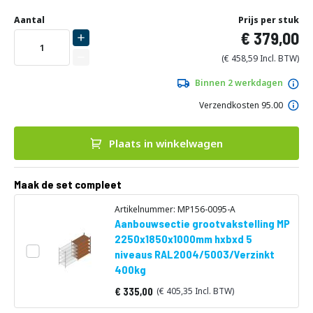
Ga
Uw
naar
DIRECT
Aantal
Prijs per stuk
aanpassing
het
379,00
LEVERBAAR
begin
van
458,59
de
afbeeldingen-
Binnen 2 werkdagen
gallerij
Verzendkosten 95.00
Plaats in winkelwagen
Maak de set compleet
Artikelnummer: MP156-0095-A
Aanbouwsectie grootvakstelling MP
2250x1850x1000mm hxbxd 5
niveaus RAL2004/5003/Verzinkt
400kg
335,00
405,35
Vanaf