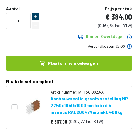
Ga
Uw
naar
DIRECT
Aantal
Prijs per stuk
aanpassing
het
384,00
LEVERBAAR
begin
van
464,64
de
afbeeldingen-
Binnen 3 werkdagen
gallerij
Verzendkosten 95.00
Plaats in winkelwagen
Maak de set compleet
Artikelnummer: MP156-0023-A
Aanbouwsectie grootvakstelling MP
2250x1850x1000mm hxbxd 5
niveaus RAL2004/Verzinkt 400kg
337,00
407,77
Vanaf