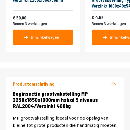
Verzinkt 2250x1000x50mm
Grootvakstelling Ty
Verzinkt 1000x49x
Vanaf
5,55
60,50
4,59
50,00
Binnen 3 werkdagen
Binnen 3 werkdagen
In winkelwagen
In winkelw
Productomschrijving
Productomschrijving
Beginsectie grootvakstelling MP
2250x1850x1000mm hxbxd 5 niveaus
RAL2004/Verzinkt 400kg
MP grootvakstelling ideaal voor de opslag van
kleine tot grote producten die handmatig moeten