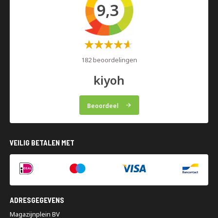
9,3
Waardering:
60%
182 beoordelingen
kiyoh
Beoordeel
VEILIG BETALEN MET
ADRESGEGEVENS
Magazijnplein BV