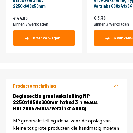
Blauw/Verzinkt
Grootvakstelling Ty
2250x600x50mm
Verzinkt 600x49x5
Vanaf
4,09
53,24
3,38
44,00
Binnen 3 werkdagen
Binnen 3 werkdagen
In winkelwagen
In winkelw
Productomschrijving
Productomschrijving
Beginsectie grootvakstelling MP
2250x1850x600mm hxbxd 3 niveaus
RAL2004/5003/Verzinkt 400kg
MP grootvakstelling ideaal voor de opslag van
kleine tot grote producten die handmatig moeten