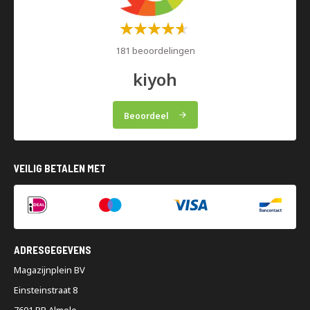
Waardering:
60%
181 beoordelingen
kiyoh
Beoordeel
VEILIG BETALEN MET
ADRESGEGEVENS
Magazijnplein BV
Einsteinstraat 8
7601 PR Almelo