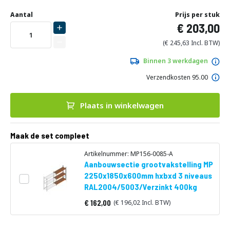
Ga
Uw
naar
DIRECT
Aantal
Prijs per stuk
aanpassing
het
203,00
LEVERBAAR
begin
van
245,63
de
afbeeldingen-
Binnen 3 werkdagen
gallerij
Verzendkosten 95.00
Plaats in winkelwagen
Maak de set compleet
Artikelnummer: MP156-0085-A
Aanbouwsectie grootvakstelling MP
2250x1850x600mm hxbxd 3 niveaus
RAL2004/5003/Verzinkt 400kg
162,00
196,02
Vanaf