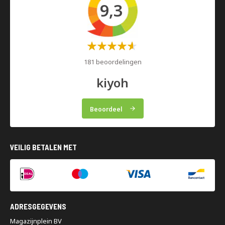
9,3
Waardering:
60%
181 beoordelingen
kiyoh
Beoordeel
VEILIG BETALEN MET
ADRESGEGEVENS
Magazijnplein BV