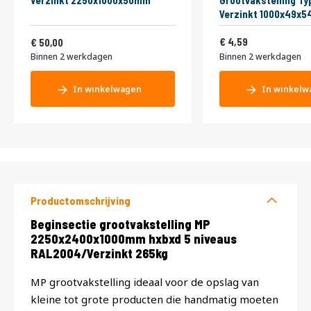
Verzinkt 2250x1000x50mm
Grootvakstelling Ty
Verzinkt 1000x49x
Vanaf
5,55
60,50
4,59
50,00
Binnen 2 werkdagen
Binnen 2 werkdagen
In winkelwagen
In winkelw
Productomschrijving
Productomschrijving
Beginsectie grootvakstelling MP
2250x2400x1000mm hxbxd 5 niveaus
RAL2004/Verzinkt 265kg
MP grootvakstelling ideaal voor de opslag van
kleine tot grote producten die handmatig moeten