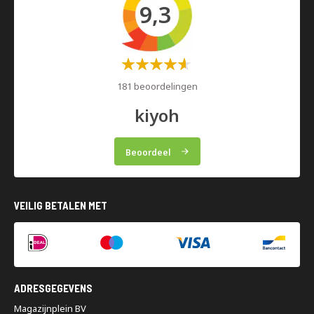
9,3
Waardering:
60%
181 beoordelingen
kiyoh
Beoordeel
VEILIG BETALEN MET
ADRESGEGEVENS
Magazijnplein BV