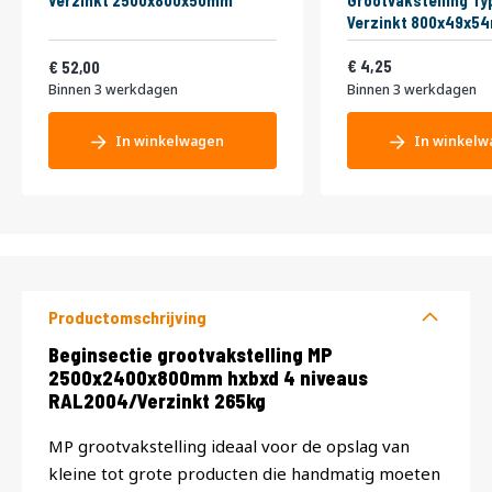
Verzinkt 2500x800x50mm
Grootvakstelling Ty
Verzinkt 800x49x5
Vanaf
5,14
62,92
4,25
52,00
Binnen 3 werkdagen
Binnen 3 werkdagen
In winkelwagen
In winkelw
Productomschrijving
Productomschrijving
Beginsectie grootvakstelling MP
2500x2400x800mm hxbxd 4 niveaus
RAL2004/Verzinkt 265kg
MP grootvakstelling ideaal voor de opslag van
kleine tot grote producten die handmatig moeten