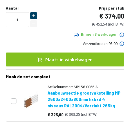
Ga
Uw
naar
DIRECT
Aantal
Prijs per stuk
aanpassing
het
374,00
LEVERBAAR
begin
van
452,54
de
afbeeldingen-
Binnen 3 werkdagen
gallerij
Verzendkosten 95.00
Plaats in winkelwagen
Maak de set compleet
Artikelnummer: MP156-0066-A
Aanbouwsectie grootvakstelling MP
2500x2400x800mm hxbxd 4
niveaus RAL2004/Verzinkt 265kg
325,00
393,25
Vanaf